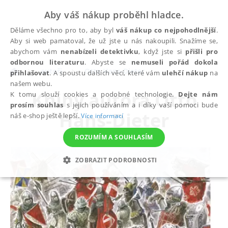
Aby váš nákup proběhl hladce.
Děláme všechno pro to, aby byl
váš nákup co nejpohodlnější
.
Aby si web pamatoval, že už jste u nás nakoupili. Snažíme se,
abychom vám
nenabízeli detektivku
, když jste si
přišli pro
odbornou literaturu
. Abyste se
nemuseli pořád dokola
autoři
Otto Hans-Dieter
přihlašovat
. A spoustu dalších věcí, které vám
ulehčí nákup
na
našem webu.
Knihy autora
Otto
K tomu slouží cookies a podobné technologie.
Dejte nám
prosím souhlas
s jejich používáním a i díky vaší pomoci bude
Hans-Dieter
náš e-shop ještě lepší.
Více informací
ROZUMÍM A SOUHLASÍM
ZOBRAZIT PODROBNOSTI
NEZBYTNÉ
ANALYTICKÉ
MARKETINGOVÉ
FUNKČNÍ
NEZAŘAZENÉ SOUBORY