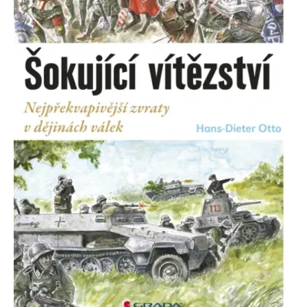
Nezbytné
Analytické
Marketingové
Funkční
Nezařazené soubory
Nezbytně nutné soubory cookie umožňují základní funkce webových
stránek, jako je přihlášení uživatele a správa účtu. Webové stránky nelze
bez nezbytně nutných souborů cookie správně používat.
Provider /
Název
Vyprší
Popis
Doména
CookieScriptConsent
1 měsíc
Tento soubor
CookieScript
cookie
www.grada.cz
používá
služba
Cookie-
Script.com k
zapamatování
předvoleb
souhlasu se
soubory
cookie
návštěvníků.
Je nutné, aby
banner
cookie
Cookie-
Script.com
fungoval