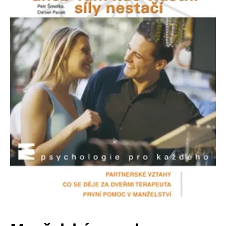
Nezbytné
Analytické
Marketingové
Funkční
Nezařazené soubory
Nezbytně nutné soubory cookie umožňují základní funkce webových
stránek, jako je přihlášení uživatele a správa účtu. Webové stránky nelze
bez nezbytně nutných souborů cookie správně používat.
Provider /
Název
Vyprší
Popis
Doména
CookieScriptConsent
1 měsíc
Tento soubor
CookieScript
cookie
www.grada.cz
používá
služba
Cookie-
Script.com k
zapamatování
předvoleb
souhlasu se
soubory
cookie
návštěvníků.
Je nutné, aby
banner
cookie
Cookie-
Script.com
fungoval