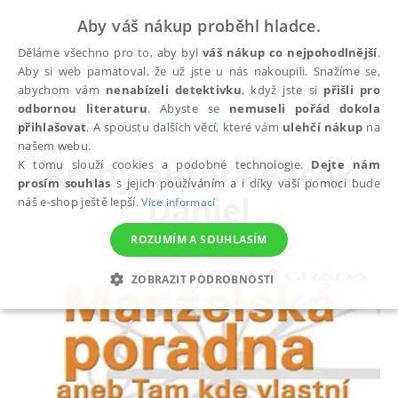
Aby váš nákup proběhl hladce.
Děláme všechno pro to, aby byl
váš nákup co nejpohodlnější
.
Aby si web pamatoval, že už jste u nás nakoupili. Snažíme se,
abychom vám
nenabízeli detektivku
, když jste si
přišli pro
odbornou literaturu
. Abyste se
nemuseli pořád dokola
autoři
Pacek Daniel
přihlašovat
. A spoustu dalších věcí, které vám
ulehčí nákup
na
našem webu.
Knihy autora
Pacek
K tomu slouží cookies a podobné technologie.
Dejte nám
prosím souhlas
s jejich používáním a i díky vaší pomoci bude
Daniel
náš e-shop ještě lepší.
Více informací
ROZUMÍM A SOUHLASÍM
ZOBRAZIT PODROBNOSTI
NEZBYTNÉ
ANALYTICKÉ
MARKETINGOVÉ
FUNKČNÍ
NEZAŘAZENÉ SOUBORY