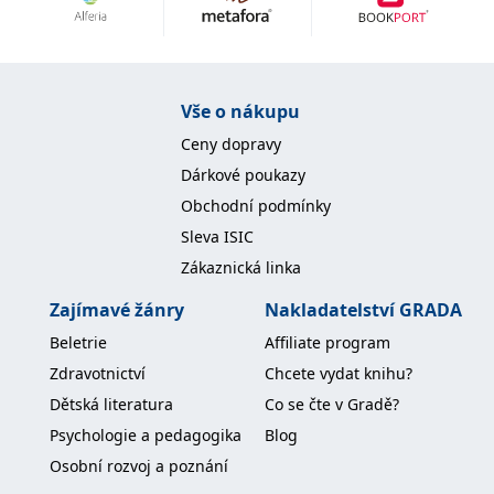
Nezbytné
Analytické
Marketingové
Funkční
Nezařazené soubory
Nezbytně nutné soubory cookie umožňují základní funkce webových
Vše o nákupu
stránek, jako je přihlášení uživatele a správa účtu. Webové stránky nelze
bez nezbytně nutných souborů cookie správně používat.
Ceny dopravy
Provider /
Dárkové poukazy
Název
Vyprší
Popis
Doména
Obchodní podmínky
CookieScriptConsent
1 měsíc
Tento soubor
CookieScript
Sleva ISIC
cookie
www.grada.cz
používá
Zákaznická linka
služba
Cookie-
Script.com k
Zajímavé žánry
Nakladatelství GRADA
zapamatování
předvoleb
Beletrie
Affiliate program
souhlasu se
soubory
Zdravotnictví
Chcete vydat knihu?
cookie
návštěvníků.
Dětská literatura
Co se čte v Gradě?
Je nutné, aby
banner
Psychologie a pedagogika
Blog
cookie
Cookie-
Osobní rozvoj a poznání
Script.com
fungoval