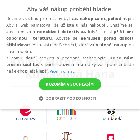
Aby váš nákup proběhl hladce.
Děláme všechno pro to, aby byl
váš nákup co nejpohodlnější
.
Aby si web pamatoval, že už jste u nás nakoupili. Snažíme se,
abychom vám
nenabízeli detektivku
, když jste si
přišli pro
odbornou literaturu
. Abyste se
nemuseli pořád dokola
autoři
Pafková Kušiaková Hana
přihlašovat
. A spoustu dalších věcí, které vám
ulehčí nákup
na
našem webu.
Knihy autora
Pafková
K tomu slouží cookies a podobné technologie.
Dejte nám
prosím souhlas
s jejich používáním a i díky vaší pomoci bude
Kušiaková Hana
náš e-shop ještě lepší.
Více informací
ROZUMÍM A SOUHLASÍM
ZOBRAZIT PODROBNOSTI
NEZBYTNÉ
ANALYTICKÉ
MARKETINGOVÉ
FUNKČNÍ
NEZAŘAZENÉ SOUBORY