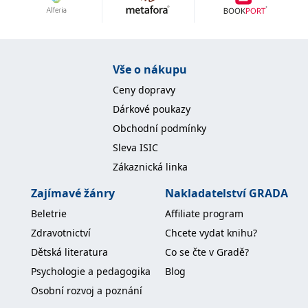
Nezbytné
Analytické
Marketingové
Funkční
Nezařazené soubory
Nezbytně nutné soubory cookie umožňují základní funkce webových
Vše o nákupu
stránek, jako je přihlášení uživatele a správa účtu. Webové stránky nelze
bez nezbytně nutných souborů cookie správně používat.
Ceny dopravy
Provider /
Dárkové poukazy
Název
Vyprší
Popis
Doména
Obchodní podmínky
CookieScriptConsent
1 měsíc
Tento soubor
CookieScript
Sleva ISIC
cookie
www.grada.cz
používá
Zákaznická linka
služba
Cookie-
Script.com k
Zajímavé žánry
Nakladatelství GRADA
zapamatování
předvoleb
Beletrie
Affiliate program
souhlasu se
soubory
Zdravotnictví
Chcete vydat knihu?
cookie
návštěvníků.
Dětská literatura
Co se čte v Gradě?
Je nutné, aby
banner
Psychologie a pedagogika
Blog
cookie
Cookie-
Osobní rozvoj a poznání
Script.com
fungoval