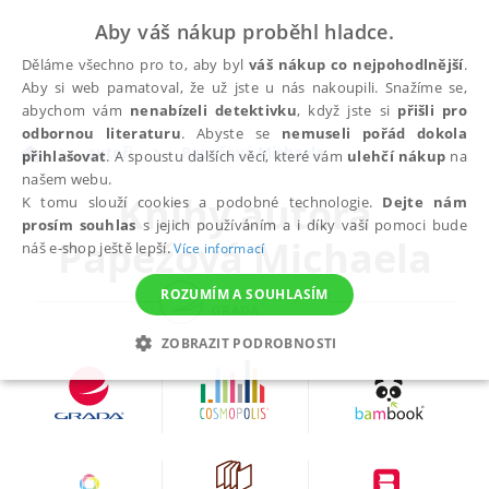
Aby váš nákup proběhl hladce.
Děláme všechno pro to, aby byl
váš nákup co nejpohodlnější
.
Aby si web pamatoval, že už jste u nás nakoupili. Snažíme se,
abychom vám
nenabízeli detektivku
, když jste si
přišli pro
odbornou literaturu
. Abyste se
nemuseli pořád dokola
autoři
Papežová Michaela
přihlašovat
. A spoustu dalších věcí, které vám
ulehčí nákup
na
našem webu.
Knihy autora
K tomu slouží cookies a podobné technologie.
Dejte nám
prosím souhlas
s jejich používáním a i díky vaší pomoci bude
Papežová Michaela
náš e-shop ještě lepší.
Více informací
ROZUMÍM A SOUHLASÍM
ZOBRAZIT PODROBNOSTI
NEZBYTNÉ
ANALYTICKÉ
MARKETINGOVÉ
FUNKČNÍ
NEZAŘAZENÉ SOUBORY