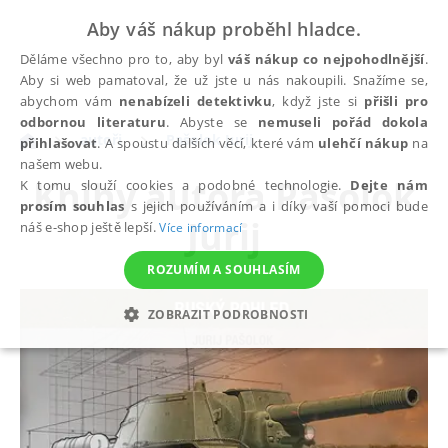
Aby váš nákup proběhl hladce.
Děláme všechno pro to, aby byl
váš nákup co nejpohodlnější
.
Aby si web pamatoval, že už jste u nás nakoupili. Snažíme se,
abychom vám
nenabízeli detektivku
, když jste si
přišli pro
odbornou literaturu
. Abyste se
nemuseli pořád dokola
autoři
Pašolok Jurij
přihlašovat
. A spoustu dalších věcí, které vám
ulehčí nákup
na
našem webu.
Knihy autora
Pašolok
K tomu slouží cookies a podobné technologie.
Dejte nám
prosím souhlas
s jejich používáním a i díky vaší pomoci bude
Jurij
náš e-shop ještě lepší.
Více informací
ROZUMÍM A SOUHLASÍM
ZOBRAZIT PODROBNOSTI
NEZBYTNÉ
ANALYTICKÉ
MARKETINGOVÉ
FUNKČNÍ
NEZAŘAZENÉ SOUBORY