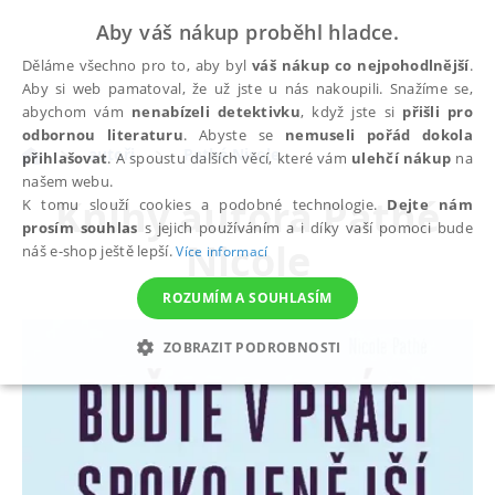
Aby váš nákup proběhl hladce.
Děláme všechno pro to, aby byl
váš nákup co nejpohodlnější
.
Aby si web pamatoval, že už jste u nás nakoupili. Snažíme se,
abychom vám
nenabízeli detektivku
, když jste si
přišli pro
odbornou literaturu
. Abyste se
nemuseli pořád dokola
autoři
Pathé Nicole
přihlašovat
. A spoustu dalších věcí, které vám
ulehčí nákup
na
našem webu.
Knihy autora
Pathé
K tomu slouží cookies a podobné technologie.
Dejte nám
prosím souhlas
s jejich používáním a i díky vaší pomoci bude
Nicole
náš e-shop ještě lepší.
Více informací
ROZUMÍM A SOUHLASÍM
ZOBRAZIT PODROBNOSTI
NEZBYTNÉ
ANALYTICKÉ
MARKETINGOVÉ
FUNKČNÍ
NEZAŘAZENÉ SOUBORY