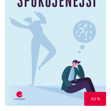
Nezbytné
Analytické
Marketingové
Funkční
Nezařazené soubory
Nezbytně nutné soubory cookie umožňují základní funkce webových
stránek, jako je přihlášení uživatele a správa účtu. Webové stránky nelze
bez nezbytně nutných souborů cookie správně používat.
Provider /
Název
Vyprší
Popis
Doména
CookieScriptConsent
1 měsíc
Tento soubor
CookieScript
cookie
www.grada.cz
používá
služba
Cookie-
Script.com k
zapamatování
předvoleb
souhlasu se
soubory
cookie
návštěvníků.
Je nutné, aby
banner
-63 %
cookie
Cookie-
Script.com
fungoval