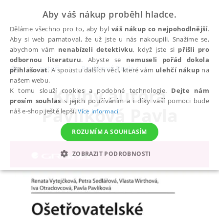
Aby váš nákup proběhl hladce.
Děláme všechno pro to, aby byl
váš nákup co nejpohodlnější
.
Aby si web pamatoval, že už jste u nás nakoupili. Snažíme se,
abychom vám
nenabízeli detektivku
, když jste si
přišli pro
odbornou literaturu
. Abyste se
nemuseli pořád dokola
autoři
Pavlíková Pavla
přihlašovat
. A spoustu dalších věcí, které vám
ulehčí nákup
na
našem webu.
Knihy autora
K tomu slouží cookies a podobné technologie.
Dejte nám
prosím souhlas
s jejich používáním a i díky vaší pomoci bude
Pavlíková Pavla
náš e-shop ještě lepší.
Více informací
ROZUMÍM A SOUHLASÍM
ZOBRAZIT PODROBNOSTI
NEZBYTNÉ
ANALYTICKÉ
MARKETINGOVÉ
FUNKČNÍ
NEZAŘAZENÉ SOUBORY