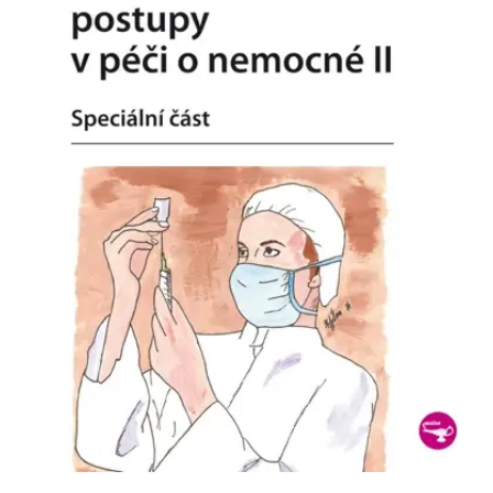
Nezbytné
Analytické
Marketingové
Funkční
Nezařazené soubory
Nezbytně nutné soubory cookie umožňují základní funkce webových
stránek, jako je přihlášení uživatele a správa účtu. Webové stránky nelze
bez nezbytně nutných souborů cookie správně používat.
Provider /
Název
Vyprší
Popis
Doména
CookieScriptConsent
1 měsíc
Tento soubor
CookieScript
cookie
www.grada.cz
používá
služba
Cookie-
Script.com k
zapamatování
předvoleb
souhlasu se
soubory
cookie
návštěvníků.
Je nutné, aby
banner
cookie
Cookie-
Script.com
fungoval