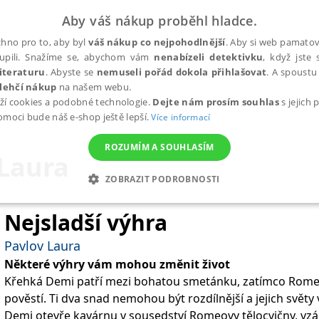
Aby váš nákup proběhl hladce.
hno pro to, aby byl
váš nákup co nejpohodlnější
. Aby si web pamatova
upili. Snažíme se, abychom vám
nenabízeli detektivku
, když jste 
iteraturu
. Abyste se
nemuseli pořád dokola přihlašovat
. A spoustu 
lehčí nákup
na našem webu.
ží cookies a podobné technologie.
Dejte nám prosím souhlas
s jejich
pomoci bude náš e-shop ještě lepší.
Více informací
ROZUMÍM A SOUHLASÍM
 Laura
ZOBRAZIT PODROBNOSTI
ANALYTICKÉ
MARKETINGOVÉ
FUNKČNÍ
NEZ
Nejsladší výhra
Pavlov Laura
Některé výhry vám mohou změnit život
Nezbytné
Analytické
Marketingové
Funkční
Nezařazené soubory
Křehká Demi patří mezi bohatou smetánku, zatímco Romeo
h stránek, jako je přihlášení uživatele a správa účtu. Webové stránky nelze bez nez
pověstí. Ti dva snad nemohou být rozdílnější a jejich světy 
Demi otevře kavárnu v sousedství Romeovy tělocvičny, vzáj