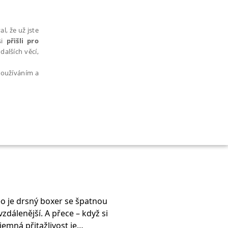
l, že už jste
si
přišli pro
dalších věcí,
 používáním a
AŘAZENÉ SOUBORY
 je drsný boxer se špatnou
bytně nutných souborů cookie správně používat.
vzdálenější. A přece – když si
emná přitažlivost je