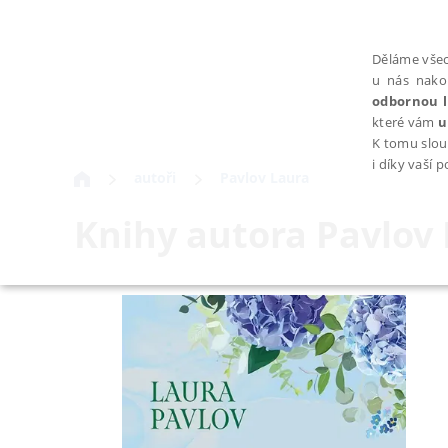
Děláme všec
u nás nako
odbornou l
které vám
u
K tomu slou
i díky vaší 
autoři
Pavlov Laura
Knihy autora
Pavlov
NEZBYTNÉ
Nezbytně nutné soubory cookie umožňují základní funkce webovýc
Provider /