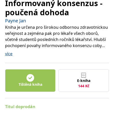
Informovaný konsenzus -
poučená dohoda
Payne Jan
Kniha je určena pro širokou odbornou zdravotnickou
veřejnost a zejména pak pro lékaře všech oborů,
včetně studentů posledních ročníků lékařství. Hlubší
pochopení povahy informovaného konsenzu coby
páteře vztahu mezi pacientem a lékařem je
více
předpokladem jeho humanizace.
Zkoumání se důsledně vyhýbá právním souvislostem
a věnuje se pouze etické stránce tohoto vztahu.
E-kniha
Tištěná kniha
144
Kč
Titul doprodán