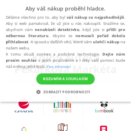
Aby váš nákup proběhl hladce.
Děláme všechno pro to, aby byl
váš nákup co nejpohodlnější
.
Aby si web pamatoval, že už jste u nás nakoupili. Snažíme se,
abychom vám
nenabízeli detektivku
, když jste si
přišli pro
odbornou literaturu
. Abyste se
nemuseli pořád dokola
autoři
Pekárková Markéta
přihlašovat
. A spoustu dalších věcí, které vám
ulehčí nákup
na
našem webu.
Knihy autora
K tomu slouží cookies a podobné technologie.
Dejte nám
prosím souhlas
s jejich používáním a i díky vaší pomoci bude
Pekárková Markéta
náš e-shop ještě lepší.
Více informací
ROZUMÍM A SOUHLASÍM
ZOBRAZIT PODROBNOSTI
NEZBYTNÉ
ANALYTICKÉ
MARKETINGOVÉ
FUNKČNÍ
NEZAŘAZENÉ SOUBORY