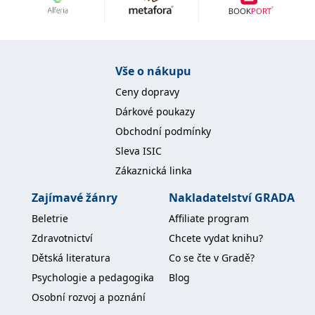
Nezbytné
Analytické
Marketingové
Funkční
Nezařazené soubory
Nezbytně nutné soubory cookie umožňují základní funkce webových
Vše o nákupu
stránek, jako je přihlášení uživatele a správa účtu. Webové stránky nelze
bez nezbytně nutných souborů cookie správně používat.
Ceny dopravy
Provider /
Dárkové poukazy
Název
Vyprší
Popis
Doména
Obchodní podmínky
CookieScriptConsent
1 měsíc
Tento soubor
CookieScript
Sleva ISIC
cookie
www.grada.cz
používá
Zákaznická linka
služba
Cookie-
Script.com k
Zajímavé žánry
Nakladatelství GRADA
zapamatování
předvoleb
Beletrie
Affiliate program
souhlasu se
soubory
Zdravotnictví
Chcete vydat knihu?
cookie
návštěvníků.
Dětská literatura
Co se čte v Gradě?
Je nutné, aby
banner
Psychologie a pedagogika
Blog
cookie
Cookie-
Osobní rozvoj a poznání
Script.com
fungoval