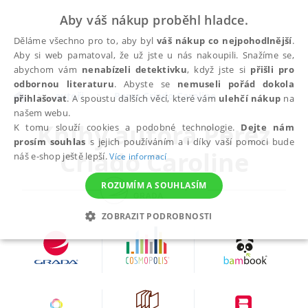
Aby váš nákup proběhl hladce.
Děláme všechno pro to, aby byl
váš nákup co nejpohodlnější
.
Aby si web pamatoval, že už jste u nás nakoupili. Snažíme se,
abychom vám
nenabízeli detektivku
, když jste si
přišli pro
odbornou literaturu
. Abyste se
nemuseli pořád dokola
autoři
Perez Criado Caroline
přihlašovat
. A spoustu dalších věcí, které vám
ulehčí nákup
na
našem webu.
Knihy autora
Perez
K tomu slouží cookies a podobné technologie.
Dejte nám
prosím souhlas
s jejich používáním a i díky vaší pomoci bude
Criado Caroline
náš e-shop ještě lepší.
Více informací
ROZUMÍM A SOUHLASÍM
ZOBRAZIT PODROBNOSTI
NEZBYTNÉ
ANALYTICKÉ
MARKETINGOVÉ
FUNKČNÍ
NEZAŘAZENÉ SOUBORY