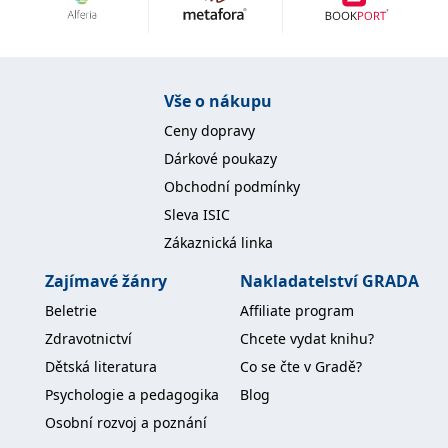
Nezbytné
Analytické
Marketingové
Funkční
Nezařazené soubory
Nezbytně nutné soubory cookie umožňují základní funkce webových
Vše o nákupu
stránek, jako je přihlášení uživatele a správa účtu. Webové stránky nelze
bez nezbytně nutných souborů cookie správně používat.
Ceny dopravy
Provider /
Dárkové poukazy
Název
Vyprší
Popis
Doména
Obchodní podmínky
CookieScriptConsent
1 měsíc
Tento soubor
CookieScript
Sleva ISIC
cookie
www.grada.cz
používá
Zákaznická linka
služba
Cookie-
Script.com k
Zajímavé žánry
Nakladatelství GRADA
zapamatování
předvoleb
Beletrie
Affiliate program
souhlasu se
soubory
Zdravotnictví
Chcete vydat knihu?
cookie
návštěvníků.
Dětská literatura
Co se čte v Gradě?
Je nutné, aby
banner
Psychologie a pedagogika
Blog
cookie
Cookie-
Osobní rozvoj a poznání
Script.com
fungoval