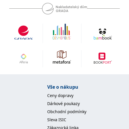
se měly zobrazovat a
které by mohly být
relevantní pro
koncového uživatele,
který si prohlíží web.
MUID
1 rok
Tento soubor cookie je v
Microsoft
Microsoftu široce
Corporation
používán jako jedinečný
.clarity.ms
identifikátor uživatele.
Lze jej nastavit pomocí
vložených skriptů
Microsoft. Široce se věří,
že se synchronizuje s
mnoha různými
doménami společnosti
Microsoft, což umožňuje
sledování uživatelů.
sid
.seznam.cz
1 měsíc
Toto je velmi běžný
název souboru cookie,
Vše o nákupu
ale pokud je nalezen
jako soubor cookie
Ceny dopravy
relace, bude
pravděpodobně použit
Dárkové poukazy
jako pro správu stavu
relace.
Obchodní podmínky
_gcl_au
3 měsíce
Tento soubor cookie
Google LLC
Sleva ISIC
nastavuje společnost
.grada.cz
Doubleclick a provádí
Zákaznická linka
informace o tom, jak