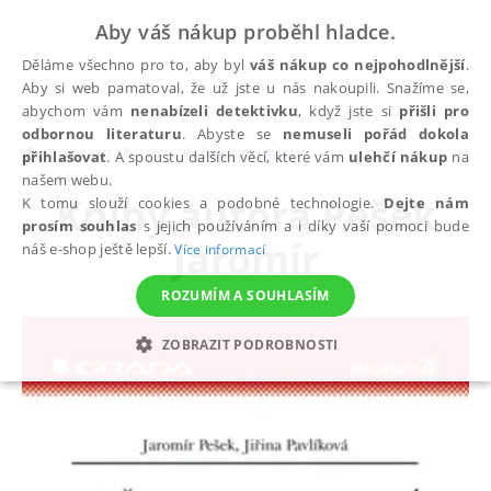
Aby váš nákup proběhl hladce.
Děláme všechno pro to, aby byl
váš nákup co nejpohodlnější
.
Aby si web pamatoval, že už jste u nás nakoupili. Snažíme se,
abychom vám
nenabízeli detektivku
, když jste si
přišli pro
odbornou literaturu
. Abyste se
nemuseli pořád dokola
autoři
Pešek Jaromír
přihlašovat
. A spoustu dalších věcí, které vám
ulehčí nákup
na
našem webu.
Knihy autora
Pešek
K tomu slouží cookies a podobné technologie.
Dejte nám
prosím souhlas
s jejich používáním a i díky vaší pomoci bude
Jaromír
náš e-shop ještě lepší.
Více informací
ROZUMÍM A SOUHLASÍM
ZOBRAZIT PODROBNOSTI
NEZBYTNÉ
ANALYTICKÉ
MARKETINGOVÉ
FUNKČNÍ
NEZAŘAZENÉ SOUBORY