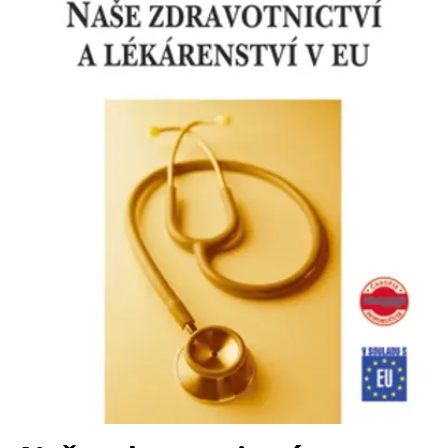
Nezbytné
Analytické
Marketingové
Funkční
Nezařazené soubory
Nezbytně nutné soubory cookie umožňují základní funkce webových
stránek, jako je přihlášení uživatele a správa účtu. Webové stránky nelze
bez nezbytně nutných souborů cookie správně používat.
Provider /
Název
Vyprší
Popis
Doména
CookieScriptConsent
1 měsíc
Tento soubor
CookieScript
cookie
www.grada.cz
používá
služba
Cookie-
Script.com k
zapamatování
předvoleb
souhlasu se
soubory
cookie
návštěvníků.
Je nutné, aby
banner
cookie
Cookie-
Script.com
fungoval