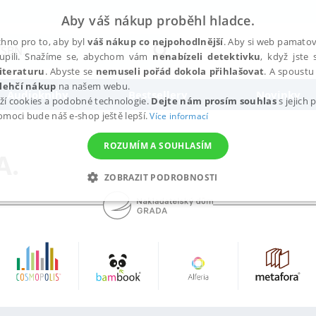
Aby váš nákup proběhl hladce.
hno pro to, aby byl
váš nákup co nejpohodlnější
. Aby si web pamatova
upili. Snažíme se, abychom vám
nenabízeli detektivku
, když jste 
iteraturu
. Abyste se
nemuseli pořád dokola přihlašovat
. A spoustu 
lehčí nákup
na našem webu.
Audioknihy
Bestsellery
Novinky
ží cookies a podobné technologie.
Dejte nám prosím souhlas
s jejich
pomoci bude náš e-shop ještě lepší.
Více informací
ROZUMÍM A SOUHLASÍM
A.
ZOBRAZIT PODROBNOSTI
ANALYTICKÉ
MARKETINGOVÉ
FUNKČNÍ
NEZ
Nezbytné
Analytické
Marketingové
Funkční
Nezařazené soubory
h stránek, jako je přihlášení uživatele a správa účtu. Webové stránky nelze bez nez