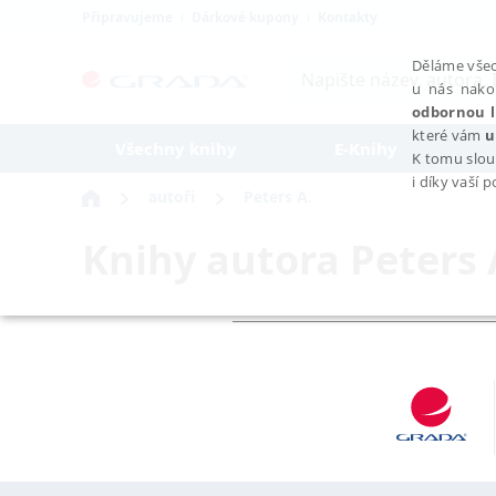
Připravujeme
Dárkové kupony
Kontakty
Děláme všec
u nás nako
odbornou l
které vám
u
Všechny knihy
E-Knihy
K tomu slou
i díky vaší 
autoři
Peters A.
Knihy autora
Peters 
NEZBYTNÉ
Nezbytně nutné soubory cookie umožňují základní funkce webovýc
Provider /