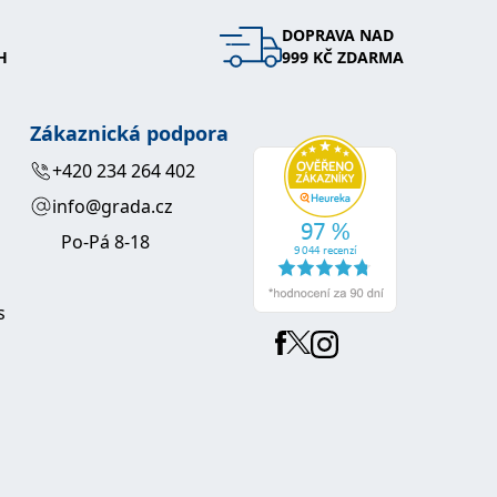
DOPRAVA NAD
 se soubory cookie návštěvníků. Je nutné, aby banner cookie
H
999 KČ ZDARMA
používaný k udržování proměnných relací uživatelů. Obvykle se
obrým příkladem je udržování přihlášeného stavu uživatele
Zákaznická podpora
y bylo možné podávat platné zprávy o používání jejich
+420 234 264 402
info@grada.cz
u.
Po-Pá 8-18
s
Vyprší
Popis
ění správného vzhledu dialogových oken.
1 rok
### Luigisbox???
avštívenou stránku a slouží k počítání a sledování zobrazení
jazyků a zemí
1 rok
u na sociálních médiích. Může také shromažďovat informace o
avštívené stránky.