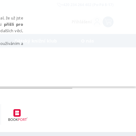
+420 234 264 402 (Po-Pá 8-17)
l, že už jste
Přihlášení
si
přišli pro
dalších věcí,
Dětský knižní klub
O nás
 používáním a
AŘAZENÉ SOUBORY
bytně nutných souborů cookie správně používat.