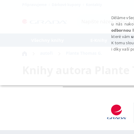
Připravujeme
Dárkové kupony
Kontakty
Děláme všec
u nás nako
odbornou l
které vám
u
Všechny knihy
E-Knihy
K tomu slou
i díky vaší 
autoři
Plante Thomas G.
Knihy autora
Plante
NEZBYTNÉ
Nezbytně nutné soubory cookie umožňují základní funkce webovýc
Provider /