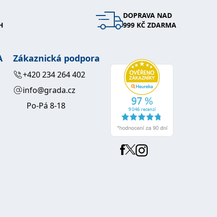
DOPRAVA NAD
 se soubory cookie návštěvníků. Je nutné, aby banner cookie
H
999 KČ ZDARMA
používaný k udržování proměnných relací uživatelů. Obvykle se
obrým příkladem je udržování přihlášeného stavu uživatele
A
Zákaznická podpora
y bylo možné podávat platné zprávy o používání jejich
+420 234 264 402
info@grada.cz
u.
Po-Pá 8-18
Vyprší
Popis
ění správného vzhledu dialogových oken.
1 rok
### Luigisbox???
avštívenou stránku a slouží k počítání a sledování zobrazení
jazyků a zemí
1 rok
u na sociálních médiích. Může také shromažďovat informace o
avštívené stránky.