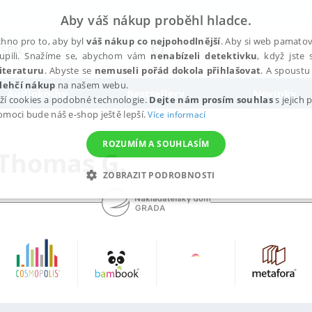
Aby váš nákup proběhl hladce.
hno pro to, aby byl
váš nákup co nejpohodlnější
. Aby si web pamatova
upili. Snažíme se, abychom vám
nenabízeli detektivku
, když jste 
iteraturu
. Abyste se
nemuseli pořád dokola přihlašovat
. A spoustu 
lehčí nákup
na našem webu.
Audioknihy
Bestsellery
Novinky
ží cookies a podobné technologie.
Dejte nám prosím souhlas
s jejich
pomoci bude náš e-shop ještě lepší.
Více informací
ROZUMÍM A SOUHLASÍM
 Thomas G.
ZOBRAZIT PODROBNOSTI
ANALYTICKÉ
MARKETINGOVÉ
FUNKČNÍ
NEZ
Nezbytné
Analytické
Marketingové
Funkční
Nezařazené soubory
h stránek, jako je přihlášení uživatele a správa účtu. Webové stránky nelze bez nez