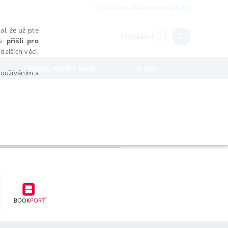
+420 234 264 402 (Po-Pá 8-17)
l, že už jste
Přihlášení
si
přišli pro
dalších věcí,
Dětský knižní klub
O nás
 používáním a
AŘAZENÉ SOUBORY
bytně nutných souborů cookie správně používat.