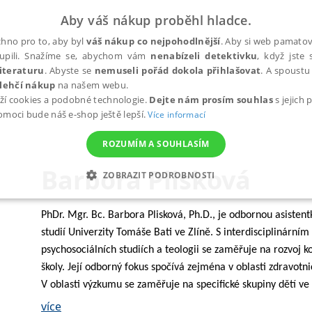
Aby váš nákup proběhl hladce.
hno pro to, aby byl
váš nákup co nejpohodlnější
. Aby si web pamatova
upili. Snažíme se, abychom vám
nenabízeli detektivku
, když jste 
iteraturu
. Abyste se
nemuseli pořád dokola přihlašovat
. A spoustu 
lehčí nákup
na našem webu.
ží cookies a podobné technologie.
Dejte nám prosím souhlas
s jejich
pomoci bude náš e-shop ještě lepší.
Více informací
ROZUMÍM A SOUHLASÍM
Barbora Plisková
ZOBRAZIT PODROBNOSTI
ANALYTICKÉ
MARKETINGOVÉ
FUNKČNÍ
NEZ
PhDr. Mgr. Bc. Barbora Plisková, Ph.D., je odbornou asisten
studií Univerzity Tomáše Bati ve Zlíně. S interdisciplinární
psychosociálních studiích a teologii se zaměřuje na rozvoj k
Nezbytné
Analytické
Marketingové
Funkční
Nezařazené soubory
školy. Její odborný fokus spočívá zejména v oblasti zdravot
V oblasti výzkumu se zaměřuje na specifické skupiny dětí ve š
h stránek, jako je přihlášení uživatele a správa účtu. Webové stránky nelze bez nez
pochopení, pomoc a podporu učitelů a širší komunity.
více