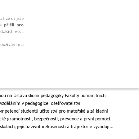
l, že už jste
si
přišli pro
dalších věcí,
 používáním a
AŘAZENÉ SOUBORY
tkou na Ústavu školní pedagogiky Fakulty humanitních
m vzděláním v pedagogice, ošetřovatelství,
ompetencí studentů učitelství pro mateřské a zá kladní
nické gramotnosti, bezpečnosti, prevence a první pomoci.
kolách, jejichž životní zkušenosti a trajektorie vyžadují
bytně nutných souborů cookie správně používat.