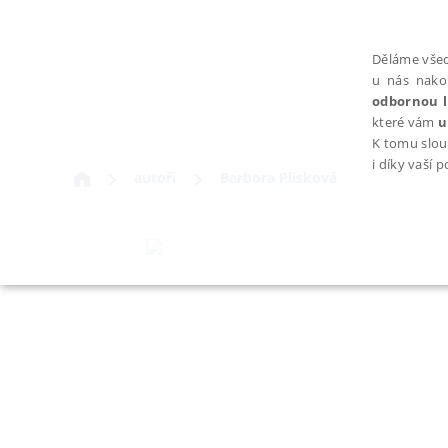
Děláme všec
u nás nako
odbornou l
které vám
u
K tomu slou
i díky vaší 
autoři
Barbora Plisková
NEZBYTNÉ
Nezbytně nutné soubory cookie umožňují základní funkce webovýc
Provider /