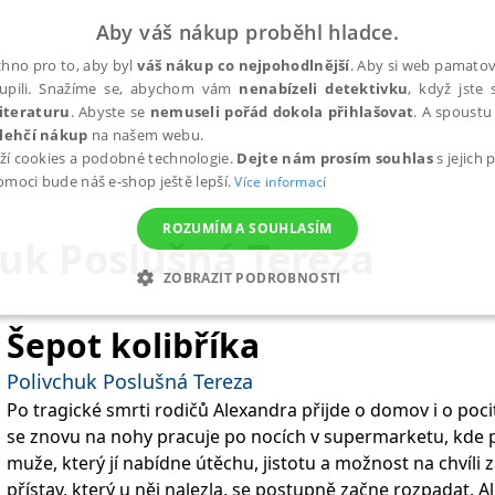
Aby váš nákup proběhl hladce.
hno pro to, aby byl
váš nákup co nejpohodlnější
. Aby si web pamatova
upili. Snažíme se, abychom vám
nenabízeli detektivku
, když jste 
iteraturu
. Abyste se
nemuseli pořád dokola přihlašovat
. A spoustu 
lehčí nákup
na našem webu.
ží cookies a podobné technologie.
Dejte nám prosím souhlas
s jejich
pomoci bude náš e-shop ještě lepší.
Více informací
ROZUMÍM A SOUHLASÍM
uk Poslušná Tereza
ZOBRAZIT PODROBNOSTI
ANALYTICKÉ
MARKETINGOVÉ
FUNKČNÍ
NEZ
Šepot kolibříka
Polivchuk Poslušná Tereza
Po tragické smrti rodičů Alexandra přijde o domov i o poci
Nezbytné
Analytické
Marketingové
Funkční
Nezařazené soubory
se znovu na nohy pracuje po nocích v supermarketu, kde p
h stránek, jako je přihlášení uživatele a správa účtu. Webové stránky nelze bez nez
muže, který jí nabídne útěchu, jistotu a možnost na chvíl
přístav, který u něj nalezla, se postupně začne rozpadat. 