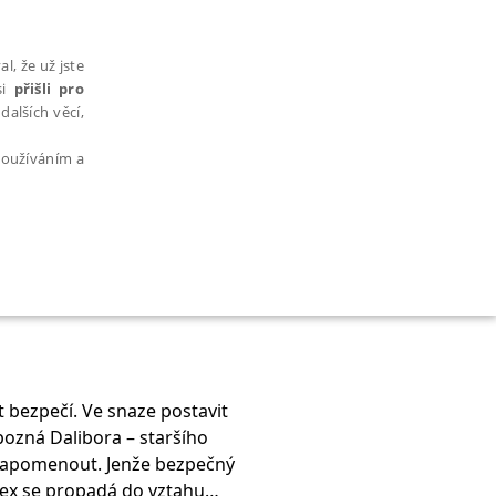
l, že už jste
si
přišli pro
dalších věcí,
 používáním a
AŘAZENÉ SOUBORY
t bezpečí. Ve snaze postavit
ozná Dalibora – staršího
bytně nutných souborů cookie správně používat.
i zapomenout. Jenže bezpečný
Alex se propadá do vztahu