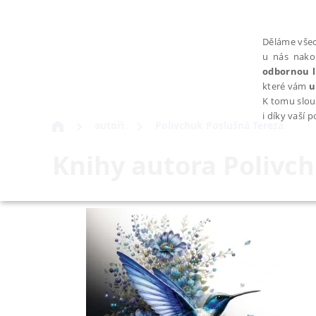
Děláme všec
u nás nako
odbornou l
které vám
u
K tomu slou
i díky vaší 
autoři
Polivchuk Poslušná Tereza
Knihy autora
Polivch
NEZBYTNÉ
Nezbytně nutné soubory cookie umožňují základní funkce webovýc
Provider /