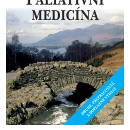
Nezbytné
Analytické
Marketingové
Funkční
Nezařazené soubory
Nezbytně nutné soubory cookie umožňují základní funkce webových
stránek, jako je přihlášení uživatele a správa účtu. Webové stránky nelze
bez nezbytně nutných souborů cookie správně používat.
Provider /
Název
Vyprší
Popis
Doména
CookieScriptConsent
1 měsíc
Tento soubor
CookieScript
cookie
www.grada.cz
používá
služba
Cookie-
Script.com k
zapamatování
předvoleb
souhlasu se
soubory
cookie
návštěvníků.
Je nutné, aby
banner
cookie
Cookie-
Script.com
fungoval