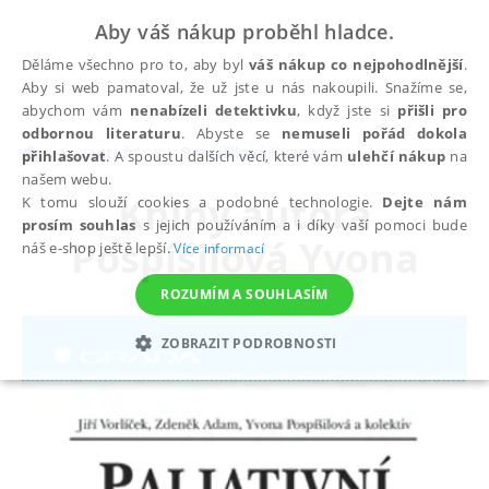
Aby váš nákup proběhl hladce.
Děláme všechno pro to, aby byl
váš nákup co nejpohodlnější
.
Aby si web pamatoval, že už jste u nás nakoupili. Snažíme se,
abychom vám
nenabízeli detektivku
, když jste si
přišli pro
odbornou literaturu
. Abyste se
nemuseli pořád dokola
autoři
Pospíšilová Yvona
přihlašovat
. A spoustu dalších věcí, které vám
ulehčí nákup
na
našem webu.
Knihy autora
K tomu slouží cookies a podobné technologie.
Dejte nám
prosím souhlas
s jejich používáním a i díky vaší pomoci bude
Pospíšilová Yvona
náš e-shop ještě lepší.
Více informací
ROZUMÍM A SOUHLASÍM
ZOBRAZIT PODROBNOSTI
NEZBYTNÉ
ANALYTICKÉ
MARKETINGOVÉ
FUNKČNÍ
NEZAŘAZENÉ SOUBORY