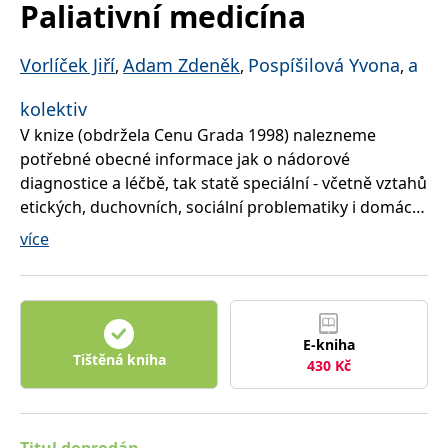
Paliativní medicína
správně.
PHPSESSID
Zavřením
Cookie
PHP.net
prohlížeče
generovaný
www.bambook.cz
Vorlíček Jiří
Adam Zdeněk
Pospíšilová Yvona
a
aplikacemi
,
,
,
založenými
na jazyce
PHP. Toto je
kolektiv
univerzální
V knize (obdržela Cenu Grada 1998) nalezneme
identifikátor
používaný k
potřebné obecné informace jak o nádorové
udržování
proměnných
diagnostice a léčbě, tak statě speciální - včetně vztahů
relací
uživatelů.
etických, duchovních, sociální problematiky i domácí
Obvykle se
péče. Otázka paliativní léčby byla dlouho opomíjena,
jedná o
více
náhodně
ačkoliv patří k jedněm ze základních problémů nejen
vygenerované
číslo, jeho
onkologa, ale každého lékaře, který se o tyto
použití může
nemocné stará.
být specifické
pro daný
web, ale
dobrým
E-kniha
příkladem je
Tištěná kniha
430
Kč
udržování
přihlášeného
stavu
uživatele mezi
stránkami.
Titul doprodán