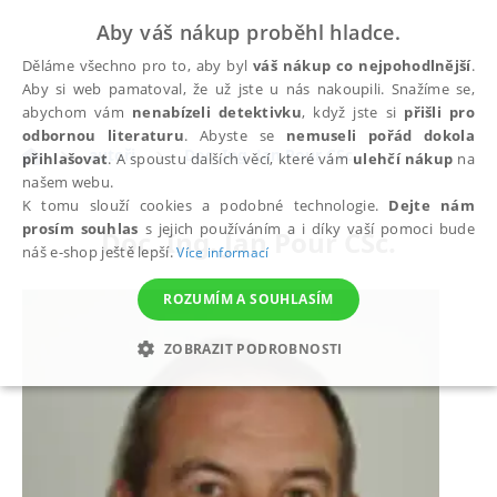
Aby váš nákup proběhl hladce.
Děláme všechno pro to, aby byl
váš nákup co nejpohodlnější
.
Aby si web pamatoval, že už jste u nás nakoupili. Snažíme se,
abychom vám
nenabízeli detektivku
, když jste si
přišli pro
odbornou literaturu
. Abyste se
nemuseli pořád dokola
autoři
Doc. Ing. Jan Pour CSc.
přihlašovat
. A spoustu dalších věcí, které vám
ulehčí nákup
na
našem webu.
K tomu slouží cookies a podobné technologie.
Dejte nám
prosím souhlas
s jejich používáním a i díky vaší pomoci bude
Doc. Ing. Jan Pour CSc.
náš e-shop ještě lepší.
Více informací
ROZUMÍM A SOUHLASÍM
ZOBRAZIT PODROBNOSTI
NEZBYTNÉ
ANALYTICKÉ
MARKETINGOVÉ
FUNKČNÍ
NEZAŘAZENÉ SOUBORY