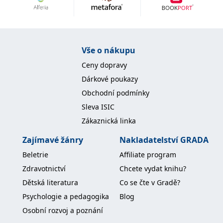
Nezbytné
Analytické
Marketingové
Funkční
Nezařazené soubory
Nezbytně nutné soubory cookie umožňují základní funkce webových
Vše o nákupu
stránek, jako je přihlášení uživatele a správa účtu. Webové stránky nelze
bez nezbytně nutných souborů cookie správně používat.
Ceny dopravy
Provider /
Dárkové poukazy
Název
Vyprší
Popis
Doména
Obchodní podmínky
CookieScriptConsent
1 měsíc
Tento soubor
CookieScript
Sleva ISIC
cookie
www.grada.cz
používá
Zákaznická linka
služba
Cookie-
Script.com k
Zajímavé žánry
Nakladatelství GRADA
zapamatování
předvoleb
Beletrie
Affiliate program
souhlasu se
soubory
Zdravotnictví
Chcete vydat knihu?
cookie
návštěvníků.
Dětská literatura
Co se čte v Gradě?
Je nutné, aby
banner
Psychologie a pedagogika
Blog
cookie
Cookie-
Osobní rozvoj a poznání
Script.com
fungoval