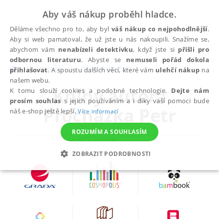
Aby váš nákup proběhl hladce.
Děláme všechno pro to, aby byl
váš nákup co nejpohodlnější
.
Aby si web pamatoval, že už jste u nás nakoupili. Snažíme se,
abychom vám
nenabízeli detektivku
, když jste si
přišli pro
odbornou literaturu
. Abyste se
nemuseli pořád dokola
autoři
Procházka Petr
přihlašovat
. A spoustu dalších věcí, které vám
ulehčí nákup
na
našem webu.
Knihy autora
K tomu slouží cookies a podobné technologie.
Dejte nám
prosím souhlas
s jejich používáním a i díky vaší pomoci bude
Procházka Petr
náš e-shop ještě lepší.
Více informací
ROZUMÍM A SOUHLASÍM
ZOBRAZIT PODROBNOSTI
NEZBYTNÉ
ANALYTICKÉ
MARKETINGOVÉ
FUNKČNÍ
NEZAŘAZENÉ SOUBORY