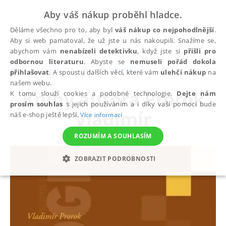
Aby váš nákup proběhl hladce.
Děláme všechno pro to, aby byl
váš nákup co nejpohodlnější
.
Aby si web pamatoval, že už jste u nás nakoupili. Snažíme se,
abychom vám
nenabízeli detektivku
, když jste si
přišli pro
odbornou literaturu
. Abyste se
nemuseli pořád dokola
autoři
Prorok Vladimír
přihlašovat
. A spoustu dalších věcí, které vám
ulehčí nákup
na
našem webu.
Knihy autora
Prorok
K tomu slouží cookies a podobné technologie.
Dejte nám
prosím souhlas
s jejich používáním a i díky vaší pomoci bude
Vladimír
náš e-shop ještě lepší.
Více informací
ROZUMÍM A SOUHLASÍM
ZOBRAZIT PODROBNOSTI
NEZBYTNÉ
ANALYTICKÉ
MARKETINGOVÉ
FUNKČNÍ
NEZAŘAZENÉ SOUBORY