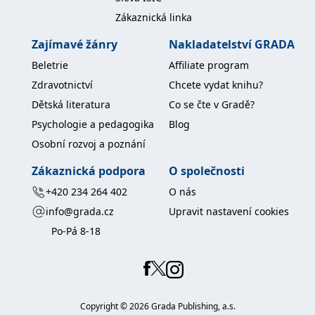
koncový uživatel používá
Zákaznická linka
webové stránky a
jakoukoli reklamu,
kterou koncový uživatel
Zajímavé žánry
Nakladatelství GRADA
mohl vidět před
návštěvou uvedeného
Beletrie
Affiliate program
webu.
Zdravotnictví
Chcete vydat knihu?
MR
7 dní
Toto je soubor cookie
Microsoft
první strany společnosti
Corporation
Dětská literatura
Co se čte v Gradě?
Microsoft MSN, který
.c.bing.com
používáme k měření
Psychologie a pedagogika
Blog
používání webu pro
interní analýzu.
Osobní rozvoj a poznání
_uetvid
1 rok
Toto je soubor cookie
Microsoft
využívaný společností
Corporation
Zákaznická podpora
O společnosti
Microsoft Bing Ads a je
.grada.cz
sledovacím souborem
+420 234 264 402
O nás
cookie. Umožňuje nám
komunikovat s
info@grada.cz
Upravit nastavení cookies
uživatelem, který již dříve
navštívil náš web.
Po-Pá 8-18
test_cookie
15 minut
Tento soubor cookie
Google LLC
nastavuje společnost
.doubleclick.net
DoubleClick (kterou
vlastní společnost
Google), aby zjistila, zda
prohlížeč návštěvníka
webu podporuje
Copyright ©
2026
Grada Publishing, a.s.
soubory cookie.