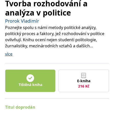
Tvorba rozhodování a
správně.
PHPSESSID
Zavřením
Cookie
PHP.net
analýza v politice
prohlížeče
generovaný
www.bambook.cz
aplikacemi
založenými
Prorok Vladimír
na jazyce
PHP. Toto je
Poznejte spolu s námi metody politické analýzy,
univerzální
politický proces a faktory, jež rozhodování v politice
identifikátor
používaný k
ovlivňují. Knihu ocení nejen studenti politologie,
udržování
proměnných
žurnalistiky, mezinárodních vztahů a dalších
relací
společenskovědních oborů, ale i odborníci z řad
uživatelů.
více
Obvykle se
daných profesí a široká veřejnost.
jedná o
náhodně
vygenerované
číslo, jeho
použití může
být specifické
pro daný
E-kniha
web, ale
Tištěná kniha
216
Kč
dobrým
příkladem je
udržování
přihlášeného
stavu
uživatele mezi
Titul doprodán
stránkami.