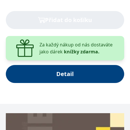
__cf_bm
30 minut
Tento soubor
Cloudflare Inc.
cookie se
.heureka.cz
používá k
rozlišení mezi
Přidat do košíku
lidmi a
roboty. To je
pro web
přínosné, aby
bylo možné
podávat
platné zprávy
Za každý nákup od nás dostaváte
o používání
jako dárek
knížky zdarma.
jejich
webových
stránek.
CookieConsent
1 rok
Tento soubor
Cybot A/S
cookie ukládá
www.bambook.cz
Detail
stav souhlasu
uživatele se
soubory
cookie pro
aktuální
doménu.
G_ENABLED_IDPS
1 rok 1
Slouží k
Google LLC
měsíc
přihlášení
.www.grada.cz
pomocí
Google
ASP.NET_SessionId
Zavřením
Tento soubor
Microsoft
prohlížeče
cookie
Corporation