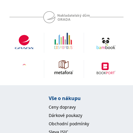
se měly zobrazovat a
které by mohly být
relevantní pro
koncového uživatele,
který si prohlíží web.
MUID
1 rok
Tento soubor cookie je v
Microsoft
Microsoftu široce
Corporation
používán jako jedinečný
.clarity.ms
identifikátor uživatele.
Lze jej nastavit pomocí
vložených skriptů
Microsoft. Široce se věří,
že se synchronizuje s
mnoha různými
doménami společnosti
Microsoft, což umožňuje
sledování uživatelů.
sid
.seznam.cz
1 měsíc
Toto je velmi běžný
název souboru cookie,
ale pokud je nalezen
jako soubor cookie
Vše o nákupu
relace, bude
pravděpodobně použit
Ceny dopravy
jako pro správu stavu
relace.
Dárkové poukazy
_gcl_au
3 měsíce
Tento soubor cookie
Google LLC
Obchodní podmínky
nastavuje společnost
.grada.cz
Doubleclick a provádí
Sleva ISIC
informace o tom, jak