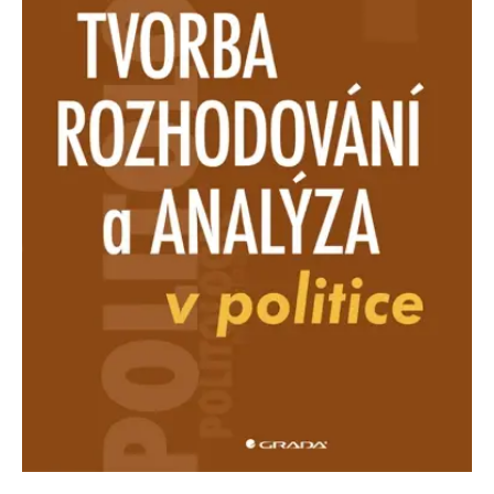
Nezbytné
Analytické
Marketingové
Funkční
Nezařazené soubory
Nezbytně nutné soubory cookie umožňují základní funkce webových
stránek, jako je přihlášení uživatele a správa účtu. Webové stránky nelze
bez nezbytně nutných souborů cookie správně používat.
Provider /
Název
Vyprší
Popis
Doména
CookieScriptConsent
1 měsíc
Tento soubor
CookieScript
cookie
www.grada.cz
používá
služba
Cookie-
Script.com k
zapamatování
předvoleb
souhlasu se
soubory
cookie
návštěvníků.
Je nutné, aby
banner
cookie
Cookie-
Script.com
fungoval