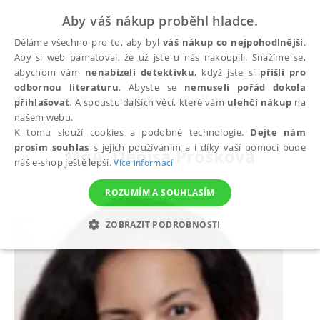
Aby váš nákup proběhl hladce.
Děláme všechno pro to, aby byl
váš nákup co nejpohodlnější
.
Aby si web pamatoval, že už jste u nás nakoupili. Snažíme se,
abychom vám
nenabízeli detektivku
, když jste si
přišli pro
odbornou literaturu
. Abyste se
nemuseli pořád dokola
autoři
MgA. Denisa Prošková
přihlašovat
. A spoustu dalších věcí, které vám
ulehčí nákup
na
našem webu.
K tomu slouží cookies a podobné technologie.
Dejte nám
prosím souhlas
s jejich používáním a i díky vaší pomoci bude
MgA. Denisa Prošková
náš e-shop ještě lepší.
Více informací
ROZUMÍM A SOUHLASÍM
ZOBRAZIT PODROBNOSTI
NEZBYTNÉ
ANALYTICKÉ
MARKETINGOVÉ
FUNKČNÍ
NEZAŘAZENÉ SOUBORY