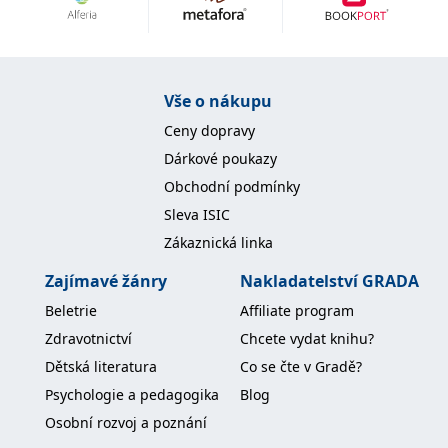
Nezbytné
Analytické
Marketingové
Funkční
Nezařazené soubory
Nezbytně nutné soubory cookie umožňují základní funkce webových
Vše o nákupu
stránek, jako je přihlášení uživatele a správa účtu. Webové stránky nelze
bez nezbytně nutných souborů cookie správně používat.
Ceny dopravy
Provider /
Dárkové poukazy
Název
Vyprší
Popis
Doména
Obchodní podmínky
CookieScriptConsent
1 měsíc
Tento soubor
CookieScript
Sleva ISIC
cookie
www.grada.cz
používá
Zákaznická linka
služba
Cookie-
Script.com k
Zajímavé žánry
Nakladatelství GRADA
zapamatování
předvoleb
Beletrie
Affiliate program
souhlasu se
soubory
Zdravotnictví
Chcete vydat knihu?
cookie
návštěvníků.
Dětská literatura
Co se čte v Gradě?
Je nutné, aby
banner
Psychologie a pedagogika
Blog
cookie
Cookie-
Osobní rozvoj a poznání
Script.com
fungoval