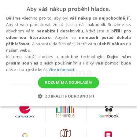
Aby váš nákup proběhl hladce.
Děláme všechno pro to, aby byl
váš nákup co nejpohodlnější
.
Aby si web pamatoval, že už jste u nás nakoupili. Snažíme se,
abychom vám
nenabízeli detektivku
, když jste si
přišli pro
odbornou literaturu
. Abyste se
nemuseli pořád dokola
autoři
Racková Kateřina
přihlašovat
. A spoustu dalších věcí, které vám
ulehčí nákup
na
našem webu.
Knihy autora
Racková
K tomu slouží cookies a podobné technologie.
Dejte nám
prosím souhlas
s jejich používáním a i díky vaší pomoci bude
Kateřina
náš e-shop ještě lepší.
Více informací
ROZUMÍM A SOUHLASÍM
ZOBRAZIT PODROBNOSTI
NEZBYTNÉ
ANALYTICKÉ
MARKETINGOVÉ
FUNKČNÍ
NEZAŘAZENÉ SOUBORY