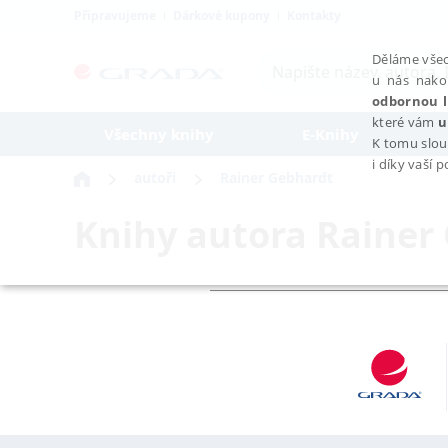
Připravujeme
Dárkové kupony
Kontakty
Děláme všec
u nás nako
odbornou l
které vám
u
Všechny knihy
E-Knihy
K tomu slou
i díky vaší 
autoři
Rainer Gebhardt
Knihy autora
Rainer
NEZBYTNÉ
Nezbytně nutné soubory cookie umožňují základní funkce webovýc
Provider /