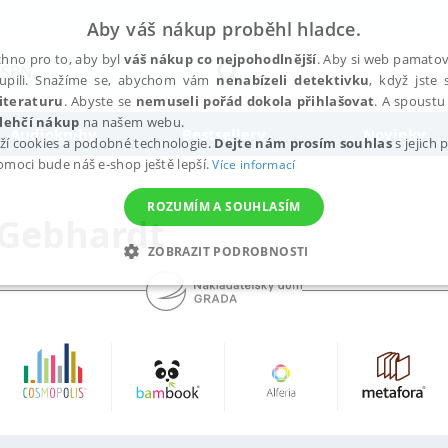
Aby váš nákup proběhl hladce.
hno pro to, aby byl
váš nákup co nejpohodlnější
. Aby si web pamatova
upili. Snažíme se, abychom vám
nenabízeli detektivku
, když jste 
iteraturu
. Abyste se
nemuseli pořád dokola přihlašovat
. A spoustu 
lehčí nákup
na našem webu.
Audioknihy
Bestsellery
Novinky
ží cookies a podobné technologie.
Dejte nám prosím souhlas
s jejich
pomoci bude náš e-shop ještě lepší.
Více informací
ROZUMÍM A SOUHLASÍM
 Gebhardt
ZOBRAZIT PODROBNOSTI
ANALYTICKÉ
MARKETINGOVÉ
FUNKČNÍ
NEZ
Nezbytné
Analytické
Marketingové
Funkční
Nezařazené soubory
h stránek, jako je přihlášení uživatele a správa účtu. Webové stránky nelze bez nez