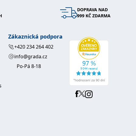
DOPRAVA NAD
 se soubory cookie návštěvníků. Je nutné, aby banner cookie
H
999 KČ ZDARMA
používaný k udržování proměnných relací uživatelů. Obvykle se
obrým příkladem je udržování přihlášeného stavu uživatele
Zákaznická podpora
y bylo možné podávat platné zprávy o používání jejich
+420 234 264 402
info@grada.cz
u.
Po-Pá 8-18
s
Vyprší
Popis
ění správného vzhledu dialogových oken.
1 rok
### Luigisbox???
avštívenou stránku a slouží k počítání a sledování zobrazení
jazyků a zemí
1 rok
u na sociálních médiích. Může také shromažďovat informace o
avštívené stránky.