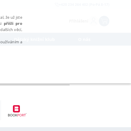
+420 234 264 402 (Po-Pá 8-17)
l, že už jste
Přihlášení
si
přišli pro
dalších věcí,
Dětský knižní klub
O nás
 používáním a
AŘAZENÉ SOUBORY
bytně nutných souborů cookie správně používat.