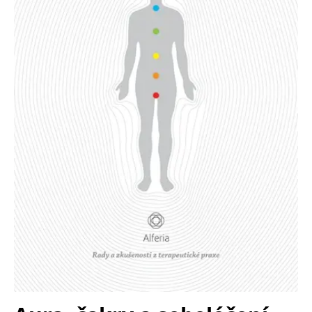
Nezbytné
Analytické
Marketingové
Funkční
Nezařazené soubory
Nezbytně nutné soubory cookie umožňují základní funkce webových
stránek, jako je přihlášení uživatele a správa účtu. Webové stránky nelze
bez nezbytně nutných souborů cookie správně používat.
Provider /
Název
Vyprší
Popis
Doména
CookieScriptConsent
1 měsíc
Tento soubor
CookieScript
cookie
www.grada.cz
používá
služba
Cookie-
Script.com k
zapamatování
předvoleb
souhlasu se
soubory
cookie
návštěvníků.
Je nutné, aby
banner
cookie
Cookie-
Script.com
fungoval