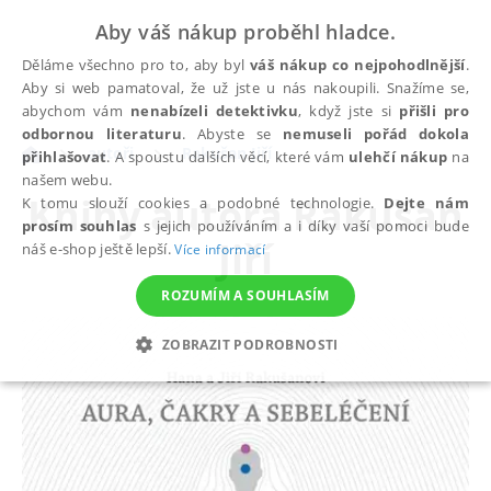
Aby váš nákup proběhl hladce.
Děláme všechno pro to, aby byl
váš nákup co nejpohodlnější
.
Aby si web pamatoval, že už jste u nás nakoupili. Snažíme se,
abychom vám
nenabízeli detektivku
, když jste si
přišli pro
odbornou literaturu
. Abyste se
nemuseli pořád dokola
autoři
Rakušan Jiří
přihlašovat
. A spoustu dalších věcí, které vám
ulehčí nákup
na
našem webu.
Knihy autora
Rakušan
K tomu slouží cookies a podobné technologie.
Dejte nám
prosím souhlas
s jejich používáním a i díky vaší pomoci bude
Jiří
náš e-shop ještě lepší.
Více informací
ROZUMÍM A SOUHLASÍM
ZOBRAZIT PODROBNOSTI
NEZBYTNÉ
ANALYTICKÉ
MARKETINGOVÉ
FUNKČNÍ
NEZAŘAZENÉ SOUBORY