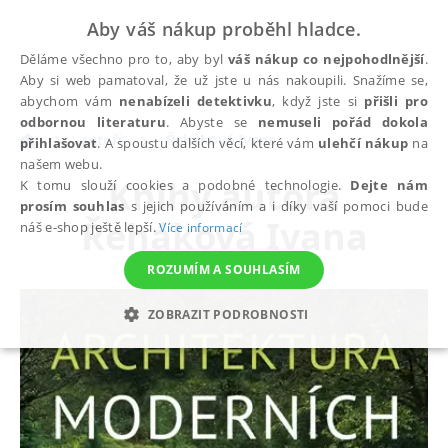
Aby váš nákup proběhl hladce.
Děláme všechno pro to, aby byl
váš nákup co nejpohodlnější
.
Aby si web pamatoval, že už jste u nás nakoupili. Snažíme se,
abychom vám
nenabízeli detektivku
, když jste si
přišli pro
odbornou literaturu
. Abyste se
nemuseli pořád dokola
autoři
Řeháková Ivana
přihlašovat
. A spoustu dalších věcí, které vám
ulehčí nákup
na
našem webu.
Knihy autora
K tomu slouží cookies a podobné technologie.
Dejte nám
prosím souhlas
s jejich používáním a i díky vaší pomoci bude
Řeháková Ivana
náš e-shop ještě lepší.
Více informací
ROZUMÍM A SOUHLASÍM
ZOBRAZIT PODROBNOSTI
NEZBYTNÉ
ANALYTICKÉ
MARKETINGOVÉ
FUNKČNÍ
NEZAŘAZENÉ SOUBORY