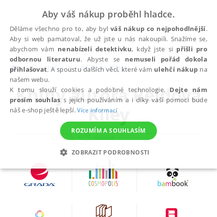
Aby váš nákup proběhl hladce.
Děláme všechno pro to, aby byl
váš nákup co nejpohodlnější
.
Aby si web pamatoval, že už jste u nás nakoupili. Snažíme se,
abychom vám
nenabízeli detektivku
, když jste si
přišli pro
odbornou literaturu
. Abyste se
nemuseli pořád dokola
autoři
Reidová Kiley
přihlašovat
. A spoustu dalších věcí, které vám
ulehčí nákup
na
našem webu.
Knihy autora
Reidová
K tomu slouží cookies a podobné technologie.
Dejte nám
prosím souhlas
s jejich používáním a i díky vaší pomoci bude
Kiley
náš e-shop ještě lepší.
Více informací
ROZUMÍM A SOUHLASÍM
ZOBRAZIT PODROBNOSTI
NEZBYTNÉ
ANALYTICKÉ
MARKETINGOVÉ
FUNKČNÍ
NEZAŘAZENÉ SOUBORY