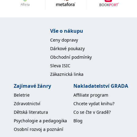
Nezbytné
Analytické
Marketingové
Funkční
Nezařazené soubory
Nezbytně nutné soubory cookie umožňují základní funkce webových
Vše o nákupu
stránek, jako je přihlášení uživatele a správa účtu. Webové stránky nelze
bez nezbytně nutných souborů cookie správně používat.
Ceny dopravy
Provider /
Dárkové poukazy
Název
Vyprší
Popis
Doména
Obchodní podmínky
CookieScriptConsent
1 měsíc
Tento soubor
CookieScript
Sleva ISIC
cookie
www.grada.cz
používá
Zákaznická linka
služba
Cookie-
Script.com k
Zajímavé žánry
Nakladatelství GRADA
zapamatování
předvoleb
Beletrie
Affiliate program
souhlasu se
soubory
Zdravotnictví
Chcete vydat knihu?
cookie
návštěvníků.
Dětská literatura
Co se čte v Gradě?
Je nutné, aby
banner
Psychologie a pedagogika
Blog
cookie
Cookie-
Osobní rozvoj a poznání
Script.com
fungoval