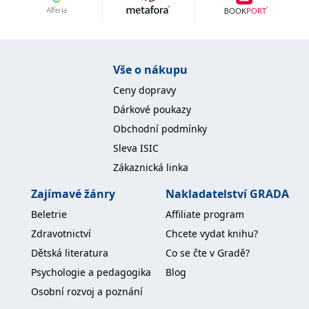
Nezbytné
Analytické
Marketingové
Funkční
Nezařazené soubory
Nezbytně nutné soubory cookie umožňují základní funkce webových
Vše o nákupu
stránek, jako je přihlášení uživatele a správa účtu. Webové stránky nelze
bez nezbytně nutných souborů cookie správně používat.
Ceny dopravy
Provider /
Dárkové poukazy
Název
Vyprší
Popis
Doména
Obchodní podmínky
CookieScriptConsent
1 měsíc
Tento soubor
CookieScript
Sleva ISIC
cookie
www.grada.cz
používá
Zákaznická linka
služba
Cookie-
Script.com k
Zajímavé žánry
Nakladatelství GRADA
zapamatování
předvoleb
Beletrie
Affiliate program
souhlasu se
soubory
Zdravotnictví
Chcete vydat knihu?
cookie
návštěvníků.
Dětská literatura
Co se čte v Gradě?
Je nutné, aby
banner
Psychologie a pedagogika
Blog
cookie
Cookie-
Osobní rozvoj a poznání
Script.com
fungoval