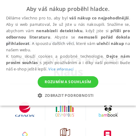
Aby váš nákup proběhl hladce.
Děláme všechno pro to, aby byl
váš nákup co nejpohodlnější
.
Aby si web pamatoval, že už jste u nás nakoupili. Snažíme se,
abychom vám
nenabízeli detektivku
, když jste si
přišli pro
odbornou literaturu
. Abyste se
nemuseli pořád dokola
autoři
Richarz Klaus
přihlašovat
. A spoustu dalších věcí, které vám
ulehčí nákup
na
našem webu.
Knihy autora
Richarz
K tomu slouží cookies a podobné technologie.
Dejte nám
prosím souhlas
s jejich používáním a i díky vaší pomoci bude
Klaus
náš e-shop ještě lepší.
Více informací
ROZUMÍM A SOUHLASÍM
ZOBRAZIT PODROBNOSTI
NEZBYTNÉ
ANALYTICKÉ
MARKETINGOVÉ
FUNKČNÍ
NEZAŘAZENÉ SOUBORY