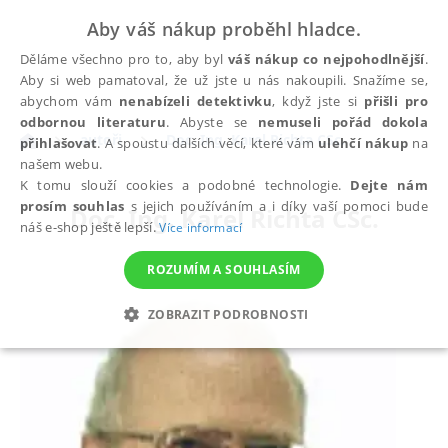
Aby váš nákup proběhl hladce.
Děláme všechno pro to, aby byl
váš nákup co nejpohodlnější
.
Aby si web pamatoval, že už jste u nás nakoupili. Snažíme se,
abychom vám
nenabízeli detektivku
, když jste si
přišli pro
odbornou literaturu
. Abyste se
nemuseli pořád dokola
autoři
Doc. Ing. Karel Richta CSc.
přihlašovat
. A spoustu dalších věcí, které vám
ulehčí nákup
na
našem webu.
K tomu slouží cookies a podobné technologie.
Dejte nám
prosím souhlas
s jejich používáním a i díky vaší pomoci bude
Doc. Ing. Karel Richta CSc.
náš e-shop ještě lepší.
Více informací
ROZUMÍM A SOUHLASÍM
ZOBRAZIT PODROBNOSTI
NEZBYTNÉ
ANALYTICKÉ
MARKETINGOVÉ
FUNKČNÍ
NEZAŘAZENÉ SOUBORY