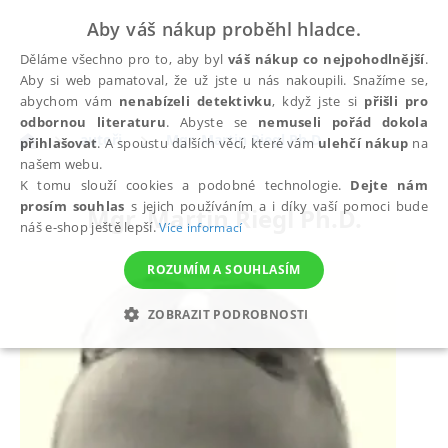
Aby váš nákup proběhl hladce.
Děláme všechno pro to, aby byl
váš nákup co nejpohodlnější
.
Aby si web pamatoval, že už jste u nás nakoupili. Snažíme se,
abychom vám
nenabízeli detektivku
, když jste si
přišli pro
odbornou literaturu
. Abyste se
nemuseli pořád dokola
autoři
Mgr. Martin Riegl Ph.D.
přihlašovat
. A spoustu dalších věcí, které vám
ulehčí nákup
na
našem webu.
K tomu slouží cookies a podobné technologie.
Dejte nám
prosím souhlas
s jejich používáním a i díky vaší pomoci bude
Mgr. Martin Riegl Ph.D.
náš e-shop ještě lepší.
Více informací
ROZUMÍM A SOUHLASÍM
ZOBRAZIT PODROBNOSTI
NEZBYTNÉ
ANALYTICKÉ
MARKETINGOVÉ
FUNKČNÍ
NEZAŘAZENÉ SOUBORY