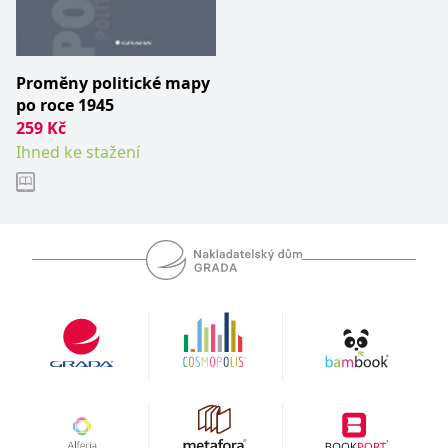
__cf_bm
30 minut
Tento soubor
Cloudflare Inc.
cookie se
.heureka.cz
používá k
rozlišení mezi
lidmi a
roboty. To je
Proměny politické mapy
pro web
po roce 1945
přínosné, aby
bylo možné
259
Kč
podávat
platné zprávy
Ihned ke stažení
o používání
jejich
webových
stránek.
CookieConsent
1 rok
Tento soubor
Cybot A/S
cookie ukládá
www.bambook.cz
stav souhlasu
uživatele se
soubory
cookie pro
aktuální
doménu.
G_ENABLED_IDPS
1 rok 1
Slouží k
Google LLC
měsíc
přihlášení
.www.grada.cz
pomocí
Google
ASP.NET_SessionId
Zavřením
Tento soubor
Microsoft
prohlížeče
cookie
Corporation