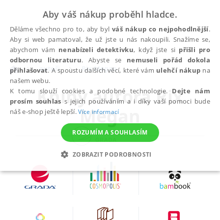
Aby váš nákup proběhl hladce.
Děláme všechno pro to, aby byl
váš nákup co nejpohodlnější
.
Aby si web pamatoval, že už jste u nás nakoupili. Snažíme se,
abychom vám
nenabízeli detektivku
, když jste si
přišli pro
odbornou literaturu
. Abyste se
nemuseli pořád dokola
autoři
Rix Megan
přihlašovat
. A spoustu dalších věcí, které vám
ulehčí nákup
na
našem webu.
Knihy autora
Rix
K tomu slouží cookies a podobné technologie.
Dejte nám
prosím souhlas
s jejich používáním a i díky vaší pomoci bude
Megan
náš e-shop ještě lepší.
Více informací
ROZUMÍM A SOUHLASÍM
ZOBRAZIT PODROBNOSTI
NEZBYTNÉ
ANALYTICKÉ
MARKETINGOVÉ
FUNKČNÍ
NEZAŘAZENÉ SOUBORY