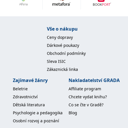
Nezbytné
Analytické
Marketingové
Funkční
Nezařazené soubory
Nezbytně nutné soubory cookie umožňují základní funkce webových
Vše o nákupu
stránek, jako je přihlášení uživatele a správa účtu. Webové stránky nelze
bez nezbytně nutných souborů cookie správně používat.
Ceny dopravy
Provider /
Dárkové poukazy
Název
Vyprší
Popis
Doména
Obchodní podmínky
CookieScriptConsent
1 měsíc
Tento soubor
CookieScript
Sleva ISIC
cookie
www.grada.cz
používá
Zákaznická linka
služba
Cookie-
Script.com k
Zajímavé žánry
Nakladatelství GRADA
zapamatování
předvoleb
Beletrie
Affiliate program
souhlasu se
soubory
Zdravotnictví
Chcete vydat knihu?
cookie
návštěvníků.
Dětská literatura
Co se čte v Gradě?
Je nutné, aby
banner
Psychologie a pedagogika
Blog
cookie
Cookie-
Osobní rozvoj a poznání
Script.com
fungoval