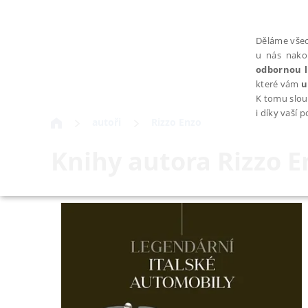
Děláme všec
u nás nako
odbornou l
které vám
u
K tomu slou
i díky vaší 
autoři
Rizzo Enzo
Knihy autora
Rizzo E
NEZBYTNÉ
Nezbytně nutné soubory cookie umožňují základní funkce webovýc
Provider /