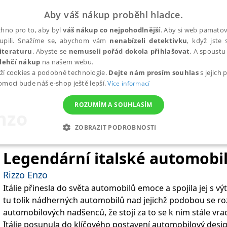
Aby váš nákup proběhl hladce.
hno pro to, aby byl
váš nákup co nejpohodlnější
. Aby si web pamatova
upili. Snažíme se, abychom vám
nenabízeli detektivku
, když jste 
iteraturu
. Abyste se
nemuseli pořád dokola přihlašovat
. A spoustu 
lehčí nákup
na našem webu.
ží cookies a podobné technologie.
Dejte nám prosím souhlas
s jejich
pomoci bude náš e-shop ještě lepší.
Více informací
ROZUMÍM A SOUHLASÍM
nzo
ZOBRAZIT PODROBNOSTI
ANALYTICKÉ
MARKETINGOVÉ
FUNKČNÍ
NEZ
Legendární italské automobi
Rizzo Enzo
Itálie přinesla do světa automobilů emoce a spojila jej s 
Nezbytné
Analytické
Marketingové
Funkční
Nezařazené soubory
tu tolik nádherných automobilů nad jejichž podobou se ro
h stránek, jako je přihlášení uživatele a správa účtu. Webové stránky nelze bez nez
automobilových nadšenců, že stojí za to se k nim stále vrac
Itálie posunula do klíčového postavení automobilový desig