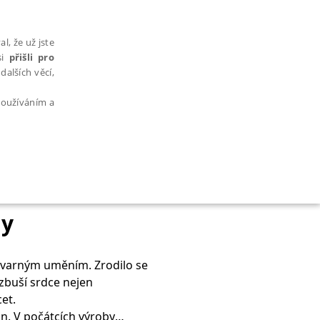
l, že už jste
si
přišli pro
dalších věcí,
 používáním a
AŘAZENÉ SOUBORY
ly
výtvarným uměním. Zrodilo se
zbuší srdce nejen
bytně nutných souborů cookie správně používat.
et.
n. V počátcích výroby