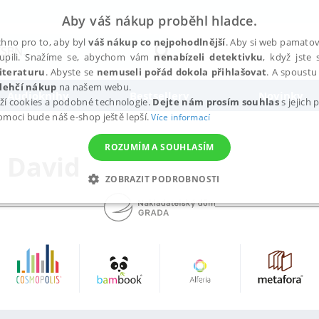
Aby váš nákup proběhl hladce.
hno pro to, aby byl
váš nákup co nejpohodlnější
. Aby si web pamatova
upili. Snažíme se, abychom vám
nenabízeli detektivku
, když jste 
iteraturu
. Abyste se
nemuseli pořád dokola přihlašovat
. A spoustu 
lehčí nákup
na našem webu.
Audioknihy
Bestsellery
Novinky
ží cookies a podobné technologie.
Dejte nám prosím souhlas
s jejich
pomoci bude náš e-shop ještě lepší.
Více informací
ROZUMÍM A SOUHLASÍM
 David
ZOBRAZIT PODROBNOSTI
ANALYTICKÉ
MARKETINGOVÉ
FUNKČNÍ
NEZ
Nezbytné
Analytické
Marketingové
Funkční
Nezařazené soubory
h stránek, jako je přihlášení uživatele a správa účtu. Webové stránky nelze bez nez