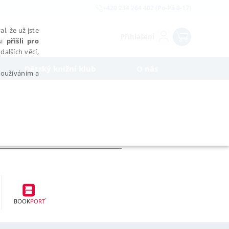
+420 234 264 402 (Po-Pá 8-17)
l, že už jste
Přihlášení
si
přišli pro
dalších věcí,
Dětský knižní klub
O nás
 používáním a
AŘAZENÉ SOUBORY
bytně nutných souborů cookie správně používat.