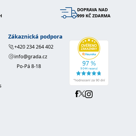
DOPRAVA NAD
 se soubory cookie návštěvníků. Je nutné, aby banner cookie
H
999 KČ ZDARMA
používaný k udržování proměnných relací uživatelů. Obvykle se
obrým příkladem je udržování přihlášeného stavu uživatele
Zákaznická podpora
y bylo možné podávat platné zprávy o používání jejich
+420 234 264 402
info@grada.cz
u.
Po-Pá 8-18
s
Vyprší
Popis
ění správného vzhledu dialogových oken.
1 rok
### Luigisbox???
avštívenou stránku a slouží k počítání a sledování zobrazení
jazyků a zemí
1 rok
u na sociálních médiích. Může také shromažďovat informace o
avštívené stránky.