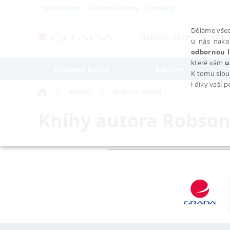
Připravujeme
Dárkové kupony
Kontakty
Děláme všec
u nás nako
odbornou l
které vám
u
Všechny knihy
E-Knihy
K tomu slou
i díky vaší 
autoři
Robson David
Knihy autora
Robson
NEZBYTNÉ
Nezbytně nutné soubory cookie umožňují základní funkce webovýc
Provider /