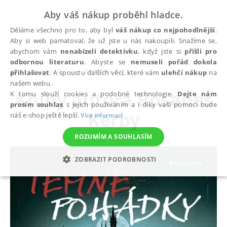
Aby váš nákup proběhl hladce.
Děláme všechno pro to, aby byl
váš nákup co nejpohodlnější
.
Aby si web pamatoval, že už jste u nás nakoupili. Snažíme se,
abychom vám
nenabízeli detektivku
, když jste si
přišli pro
odbornou literaturu
. Abyste se
nemuseli pořád dokola
autoři
Rosanes Kerby
přihlašovat
. A spoustu dalších věcí, které vám
ulehčí nákup
na
našem webu.
Knihy autora
Rosanes
K tomu slouží cookies a podobné technologie.
Dejte nám
prosím souhlas
s jejich používáním a i díky vaší pomoci bude
Kerby
náš e-shop ještě lepší.
Více informací
ROZUMÍM A SOUHLASÍM
ZOBRAZIT PODROBNOSTI
NEZBYTNÉ
ANALYTICKÉ
MARKETINGOVÉ
FUNKČNÍ
NEZAŘAZENÉ SOUBORY