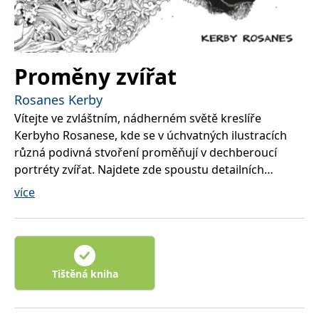
Proměny zvířat
Rosanes Kerby
Vítejte ve zvláštním, nádherném světě kreslíře
Kerbyho Rosanese, kde se v úchvatných ilustracích
různá podivná stvoření proměňují v dechberoucí
portréty zvířat. Najdete zde spoustu detailních
spletitých kreseb, které můžete vybarvit a dotvořit
více
podle vlastních představ. Kniha „Proměny zvířat“ vám
poskytne osobitý prostor pro vaši kreativitu.
Tištěná kniha