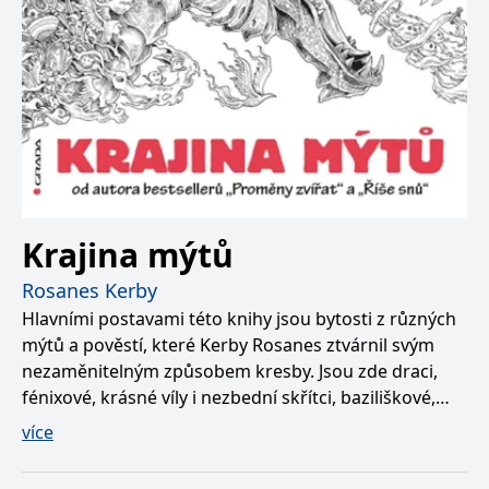
Krajina mýtů
Rosanes Kerby
Hlavními postavami této knihy jsou bytosti z různých
mýtů a pověstí, které Kerby Rosanes ztvárnil svým
nezaměnitelným způsobem kresby. Jsou zde draci,
fénixové, krásné víly i nezbední skřítci, baziliškové,
kicune i nádherný jednorožec - tato kniha je opravdu
více
z jiného světa. Najděte si chvíli pro sebe, zklidněte se
a vybarvěte podrobné kresby barvami, které se vám k