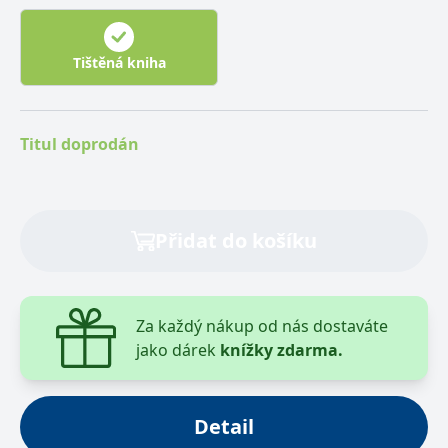
nim hodí, a zkuste najít skryté předměty, jejichž
seznam je na konci knihy. Omalovánky jsou vytištěné
na velmi kvalitním silném papíru s šitým hřbetem,
Tištěná kniha
díky kterému snadno vybarvíte i místa uprostřed
dvoustránkových scén.
Věříme tomu, že si kniha "Krajina mýtů" najde stejné
Titul doprodán
množství fanoušku, jako předchozí "Proměny zvířat"
a "Říše snů", které se staly světovými (i českými)
bestsellery.
Přidat do košíku
Za každý nákup od nás dostaváte
jako dárek
knížky zdarma.
Detail