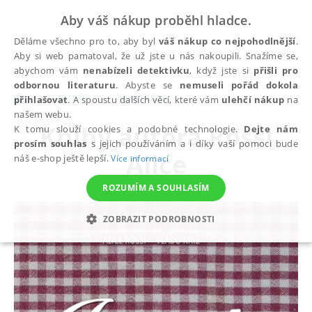
Aby váš nákup proběhl hladce.
Děláme všechno pro to, aby byl
váš nákup co nejpohodlnější
.
Aby si web pamatoval, že už jste u nás nakoupili. Snažíme se,
abychom vám
nenabízeli detektivku
, když jste si
přišli pro
odbornou literaturu
. Abyste se
nemuseli pořád dokola
autoři
Rossi Alice
přihlašovat
. A spoustu dalších věcí, které vám
ulehčí nákup
na
našem webu.
Knihy autora
Rossi
K tomu slouží cookies a podobné technologie.
Dejte nám
prosím souhlas
s jejich používáním a i díky vaší pomoci bude
Alice
náš e-shop ještě lepší.
Více informací
ROZUMÍM A SOUHLASÍM
ZOBRAZIT PODROBNOSTI
NEZBYTNÉ
ANALYTICKÉ
MARKETINGOVÉ
FUNKČNÍ
NEZAŘAZENÉ SOUBORY