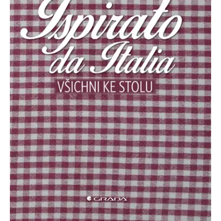
Nezbytné
Analytické
Marketingové
Funkční
Nezařazené soubory
Nezbytně nutné soubory cookie umožňují základní funkce webových
stránek, jako je přihlášení uživatele a správa účtu. Webové stránky nelze
bez nezbytně nutných souborů cookie správně používat.
Provider /
Název
Vyprší
Popis
Doména
CookieScriptConsent
1 měsíc
Tento soubor
CookieScript
cookie
www.grada.cz
používá
služba
Cookie-
Script.com k
zapamatování
předvoleb
souhlasu se
soubory
cookie
návštěvníků.
Je nutné, aby
banner
cookie
Cookie-
Script.com
fungoval