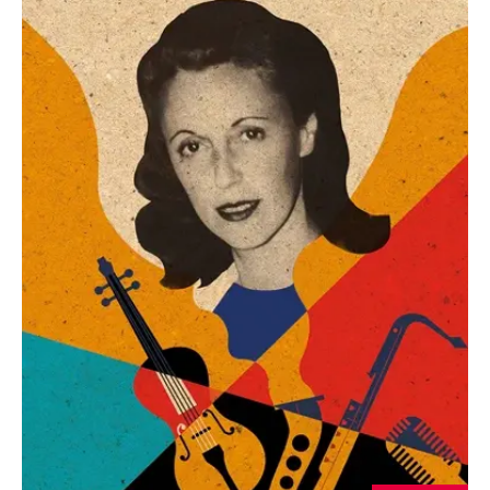
Nezbytné
Analytické
Marketingové
Funkční
Nezařazené soubory
Nezbytně nutné soubory cookie umožňují základní funkce webových
stránek, jako je přihlášení uživatele a správa účtu. Webové stránky nelze
bez nezbytně nutných souborů cookie správně používat.
Provider /
Název
Vyprší
Popis
Doména
CookieScriptConsent
1 měsíc
Tento soubor
CookieScript
cookie
www.grada.cz
používá
služba
Cookie-
Script.com k
zapamatování
předvoleb
souhlasu se
soubory
cookie
návštěvníků.
Je nutné, aby
banner
cookie
Cookie-
Script.com
fungoval