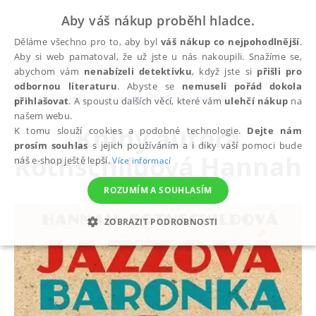
Aby váš nákup proběhl hladce.
Děláme všechno pro to, aby byl
váš nákup co nejpohodlnější
.
Aby si web pamatoval, že už jste u nás nakoupili. Snažíme se,
abychom vám
nenabízeli detektivku
, když jste si
přišli pro
odbornou literaturu
. Abyste se
nemuseli pořád dokola
autoři
Rothschildová Hannah
přihlašovat
. A spoustu dalších věcí, které vám
ulehčí nákup
na
našem webu.
Knihy autora
K tomu slouží cookies a podobné technologie.
Dejte nám
prosím souhlas
s jejich používáním a i díky vaší pomoci bude
Rothschildová Hannah
náš e-shop ještě lepší.
Více informací
ROZUMÍM A SOUHLASÍM
ZOBRAZIT PODROBNOSTI
NEZBYTNÉ
ANALYTICKÉ
MARKETINGOVÉ
FUNKČNÍ
NEZAŘAZENÉ SOUBORY