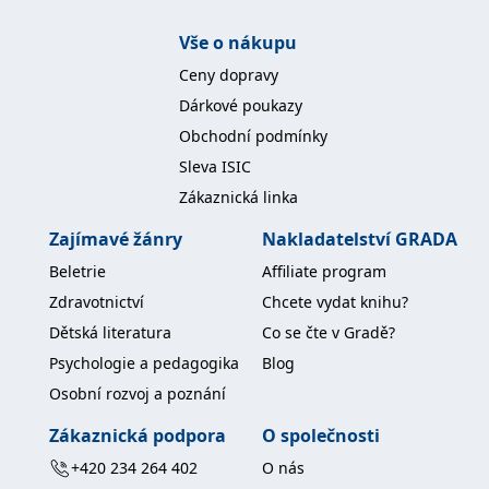
koncový uživatel používá
webové stránky a
Vše o nákupu
jakoukoli reklamu,
kterou koncový uživatel
mohl vidět před
Ceny dopravy
návštěvou uvedeného
webu.
Dárkové poukazy
MR
7 dní
Toto je soubor cookie
Obchodní podmínky
Microsoft
první strany společnosti
Corporation
Microsoft MSN, který
Sleva ISIC
.c.bing.com
používáme k měření
používání webu pro
Zákaznická linka
interní analýzu.
Zajímavé žánry
Nakladatelství GRADA
_uetvid
1 rok
Toto je soubor cookie
Microsoft
využívaný společností
Corporation
Beletrie
Affiliate program
Microsoft Bing Ads a je
.grada.cz
sledovacím souborem
Zdravotnictví
Chcete vydat knihu?
cookie. Umožňuje nám
komunikovat s
Dětská literatura
Co se čte v Gradě?
uživatelem, který již dříve
navštívil náš web.
Psychologie a pedagogika
Blog
test_cookie
15 minut
Tento soubor cookie
Google LLC
Osobní rozvoj a poznání
nastavuje společnost
.doubleclick.net
DoubleClick (kterou
vlastní společnost
Zákaznická podpora
O společnosti
Google), aby zjistila, zda
prohlížeč návštěvníka
+420 234 264 402
O nás
webu podporuje
soubory cookie.