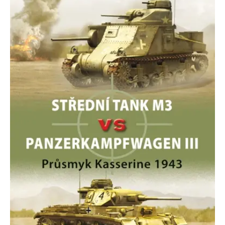
se měly zobrazovat a
které by mohly být
relevantní pro
koncového uživatele,
který si prohlíží web.
MUID
1 rok
Tento soubor cookie je v
Microsoft
Microsoftu široce
Corporation
používán jako jedinečný
.clarity.ms
identifikátor uživatele.
Lze jej nastavit pomocí
vložených skriptů
Microsoft. Široce se věří,
že se synchronizuje s
mnoha různými
doménami společnosti
Microsoft, což umožňuje
sledování uživatelů.
sid
.seznam.cz
1 měsíc
Toto je velmi běžný
název souboru cookie,
ale pokud je nalezen
jako soubor cookie
relace, bude
pravděpodobně použit
jako pro správu stavu
relace.
_gcl_au
3 měsíce
Tento soubor cookie
Google LLC
nastavuje společnost
.grada.cz
Doubleclick a provádí
informace o tom, jak