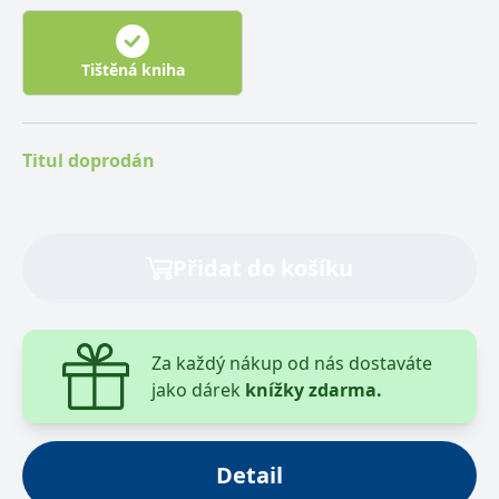
války, jejímž cílem bylo zachránit na 500 amerických,
britských a nizozemských válečných zajatců
vězněných za úděsných podmínek v táboře nedaleko
Tištěná kniha
filipínského města Cabanatuan. Na stránkách knihy
znovu prožijeme dramatický příběh osvobozovacího
boje v drsném terénu džungle padesát kilometrů za
Titul doprodán
nepřátelskými liniemi proti mnohem větším
japonským silám a poznáme všechny důležité aktéry,
kteří jsou tu zachyceni díky válečným filmařům, kteří
pohotově zachytili klíčové momenty.
Přidat do košíku
Za každý nákup od nás dostaváte
jako dárek
knížky zdarma.
Detail