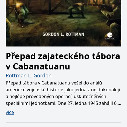
Přepad zajateckého tábora
v Cabanatuanu
Rottman L. Gordon
Přepad tábora v Cabanatuanu vešel do análů
americké vojenské historie jako jedna z nejdokonaleji
a nejlépe provedených operací, uskutečněných
speciálními jednotkami. Dne 27. ledna 1945 zahájil 6.
prapor rangerů a zvláštní průzkumný oddíl 6.
více
americké armády, alamští skauti, jednu z
nejnebezpečnějších přepadových akcí II. světové