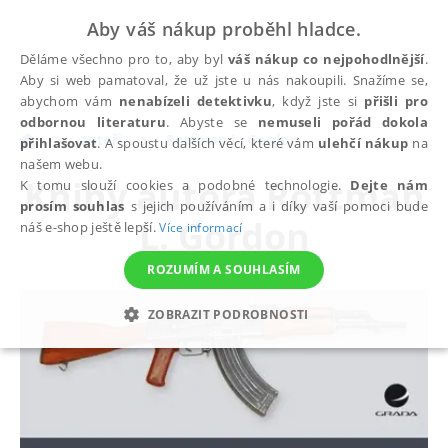
Aby váš nákup proběhl hladce.
Děláme všechno pro to, aby byl
váš nákup co nejpohodlnější
.
Aby si web pamatoval, že už jste u nás nakoupili. Snažíme se,
abychom vám
nenabízeli detektivku
, když jste si
přišli pro
odbornou literaturu
. Abyste se
nemuseli pořád dokola
autoři
Rottman L. Gordon
přihlašovat
. A spoustu dalších věcí, které vám
ulehčí nákup
na
našem webu.
Knihy autora
Rottman
K tomu slouží cookies a podobné technologie.
Dejte nám
prosím souhlas
s jejich používáním a i díky vaší pomoci bude
L. Gordon
náš e-shop ještě lepší.
Více informací
ROZUMÍM A SOUHLASÍM
ZOBRAZIT PODROBNOSTI
NEZBYTNÉ
ANALYTICKÉ
MARKETINGOVÉ
FUNKČNÍ
NEZAŘAZENÉ SOUBORY