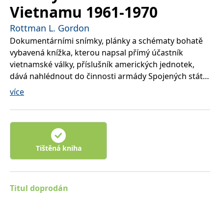
Vietnamu 1961-1970
Rottman L. Gordon
Dokumentárními snímky, plánky a schématy bohatě
vybavená knížka, kterou napsal přímý účastník
vietnamské války, příslušník amerických jednotek,
dává nahlédnout do činnosti armády Spojených států
na území Jižního Vietnamu, ovládaného
více
severovietnamským Vietkongem. Úkolem amerických
vojáků bylo zorganizovat zde obranu a vybudovat
úderné oddíly, s cílem zabránit nepříteli v dalším
rozšiřování vlivu. K tomuto účelu vybudovali
opevněné tábory zcela přizpůsobené modernímu
Tištěná kniha
vedení války. Kniha pojednává o tom, jak byly tyto
tábory stavěny, rozšiřovány a bráněny, jakými
zbraněmi byly vybaveny a jaké druhy překážek a
Titul doprodán
zátarasů je chránily.