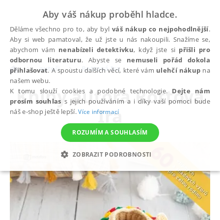
Aby váš nákup proběhl hladce.
Děláme všechno pro to, aby byl
váš nákup co nejpohodlnější
.
Aby si web pamatoval, že už jste u nás nakoupili. Snažíme se,
abychom vám
nenabízeli detektivku
, když jste si
přišli pro
odbornou literaturu
. Abyste se
nemuseli pořád dokola
autoři
Rottová Ira
přihlašovat
. A spoustu dalších věcí, které vám
ulehčí nákup
na
našem webu.
Knihy autora
Rottová
K tomu slouží cookies a podobné technologie.
Dejte nám
prosím souhlas
s jejich používáním a i díky vaší pomoci bude
Ira
náš e-shop ještě lepší.
Více informací
ROZUMÍM A SOUHLASÍM
ZOBRAZIT PODROBNOSTI
NEZBYTNÉ
ANALYTICKÉ
MARKETINGOVÉ
FUNKČNÍ
NEZAŘAZENÉ SOUBORY