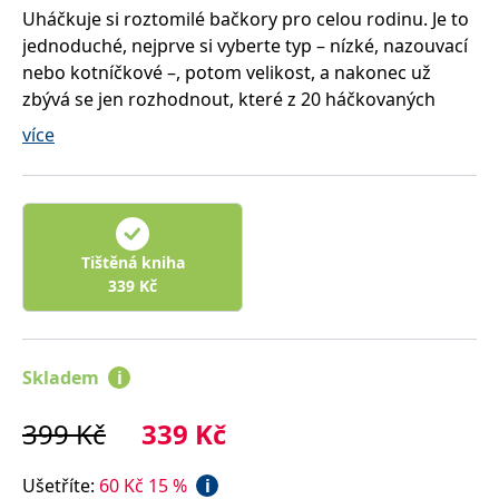
správně.
Uháčkuje si roztomilé bačkory pro celou rodinu. Je to
PHPSESSID
Zavřením
Cookie
PHP.net
jednoduché, nejprve si vyberte typ – nízké, nazouvací
prohlížeče
generovaný
www.bambook.cz
nebo kotníčkové –, potom velikost, a nakonec už
aplikacemi
založenými
zbývá se jen rozhodnout, které z 20 háčkovaných
na jazyce
PHP. Toto je
zvířátek pozvete k sobě domů. Na výběr je:
více
univerzální
identifikátor
Tučňák
používaný k
Panda
udržování
proměnných
Koala
relací
uživatelů.
Lenochod
Obvykle se
Slon
jedná o
Tištěná kniha
náhodně
Prasátko
339
Kč
vygenerované
číslo, jeho
Opice
použití může
být specifické
Želva
pro daný
Lama
web, ale
Skladem
i
dobrým
Lev
příkladem je
udržování
Dinosaurus
399
Kč
339
Kč
přihlášeného
Jednorožec
stavu
uživatele mezi
Medvídek
stránkami.
Ušetříte
:
60
Kč
15
%
i