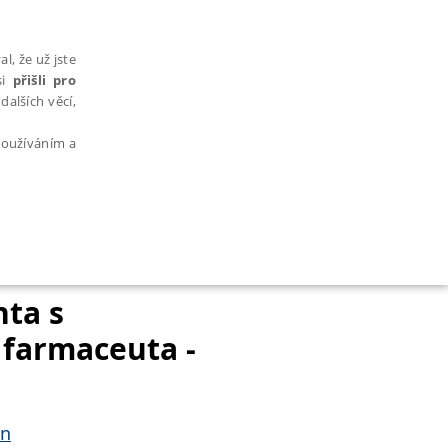
l, že už jste
si
přišli pro
dalších věcí,
 používáním a
AŘAZENÉ SOUBORY
nta s
 farmaceuta -
bytně nutných souborů cookie správně používat.
án