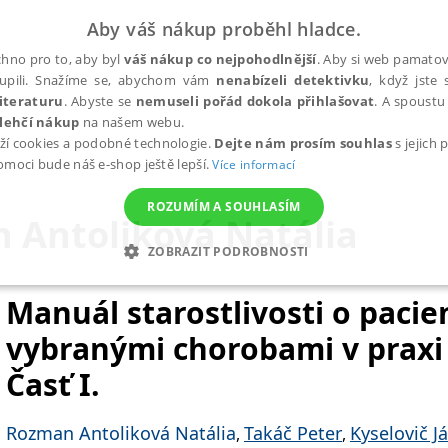
Aby váš nákup proběhl hladce.
hno pro to, aby byl
váš nákup co nejpohodlnější
. Aby si web pamatova
upili. Snažíme se, abychom vám
nenabízeli detektivku
, když jste 
iteraturu
. Abyste se
nemuseli pořád dokola přihlašovat
. A spoustu 
lehčí nákup
na našem webu.
ží cookies a podobné technologie.
Dejte nám prosím souhlas
s jejich
pomoci bude náš e-shop ještě lepší.
Více informací
ROZUMÍM A SOUHLASÍM
 Antoliková Natália
ZOBRAZIT PODROBNOSTI
ANALYTICKÉ
MARKETINGOVÉ
FUNKČNÍ
NEZ
Manuál starostlivosti o pacie
vybranými chorobami v praxi
Časť I.
Nezbytné
Analytické
Marketingové
Funkční
Nezařazené soubory
h stránek, jako je přihlášení uživatele a správa účtu. Webové stránky nelze bez nez
Rozman Antoliková Natália
Takáč Peter
Kyselovič J
,
,