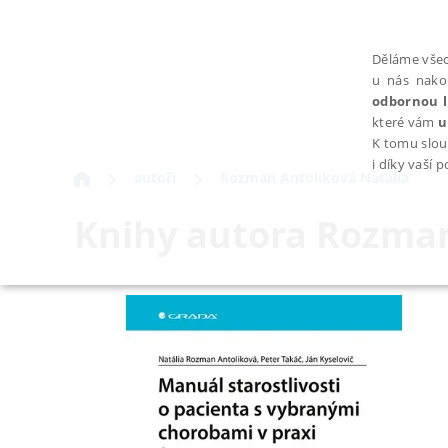
Děláme všec
u nás nako
odbornou l
které vám
u
K tomu slou
i díky vaší 
autoři
Rozman Antoliková Natália
Knihy autora
Rozman
NEZBYTNÉ
Nezbytně nutné soubory cookie umožňují základní funkce webovýc
Provider /