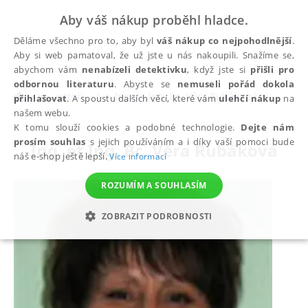
Aby váš nákup proběhl hladce.
Děláme všechno pro to, aby byl
váš nákup co nejpohodlnější
.
Aby si web pamatoval, že už jste u nás nakoupili. Snažíme se,
abychom vám
nenabízeli detektivku
, když jste si
přišli pro
odbornou literaturu
. Abyste se
nemuseli pořád dokola
autoři
Ing. et Ing. Bc. Věra Rubáková
přihlašovat
. A spoustu dalších věcí, které vám
ulehčí nákup
na
našem webu.
K tomu slouží cookies a podobné technologie.
Dejte nám
prosím souhlas
s jejich používáním a i díky vaší pomoci bude
Ing. et Ing. Bc. Věra Rubáková
náš e-shop ještě lepší.
Více informací
ROZUMÍM A SOUHLASÍM
ZOBRAZIT PODROBNOSTI
NEZBYTNÉ
ANALYTICKÉ
MARKETINGOVÉ
FUNKČNÍ
NEZAŘAZENÉ SOUBORY