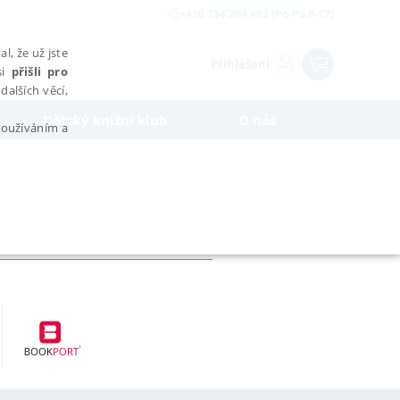
+420 234 264 402 (Po-Pá 8-17)
l, že už jste
Přihlášení
si
přišli pro
dalších věcí,
Dětský knižní klub
O nás
 používáním a
AŘAZENÉ SOUBORY
bytně nutných souborů cookie správně používat.