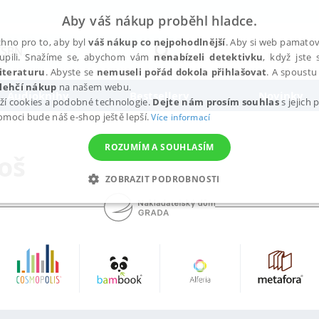
Aby váš nákup proběhl hladce.
hno pro to, aby byl
váš nákup co nejpohodlnější
. Aby si web pamatova
upili. Snažíme se, abychom vám
nenabízeli detektivku
, když jste 
iteraturu
. Abyste se
nemuseli pořád dokola přihlašovat
. A spoustu 
lehčí nákup
na našem webu.
Audioknihy
Bestsellery
Novinky
ží cookies a podobné technologie.
Dejte nám prosím souhlas
s jejich
pomoci bude náš e-shop ještě lepší.
Více informací
ROZUMÍM A SOUHLASÍM
oš
ZOBRAZIT PODROBNOSTI
ANALYTICKÉ
MARKETINGOVÉ
FUNKČNÍ
NEZ
Nezbytné
Analytické
Marketingové
Funkční
Nezařazené soubory
h stránek, jako je přihlášení uživatele a správa účtu. Webové stránky nelze bez nez