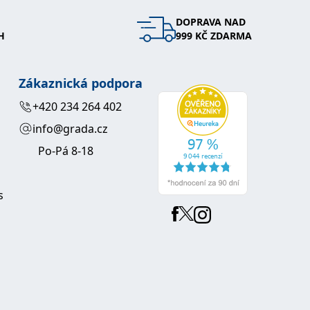
DOPRAVA NAD
 se soubory cookie návštěvníků. Je nutné, aby banner cookie
H
999 KČ ZDARMA
používaný k udržování proměnných relací uživatelů. Obvykle se
obrým příkladem je udržování přihlášeného stavu uživatele
Zákaznická podpora
y bylo možné podávat platné zprávy o používání jejich
+420 234 264 402
info@grada.cz
u.
Po-Pá 8-18
s
Vyprší
Popis
ění správného vzhledu dialogových oken.
1 rok
### Luigisbox???
avštívenou stránku a slouží k počítání a sledování zobrazení
jazyků a zemí
1 rok
u na sociálních médiích. Může také shromažďovat informace o
avštívené stránky.