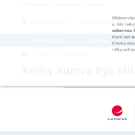
Připravujeme
Dárkové kupony
Kontakty
Děláme všec
u nás nako
odbornou l
které vám
u
Všechny knihy
E-Knihy
K tomu slou
i díky vaší 
autoři
Rýc Miloš
Knihy autora
Rýc Mil
NEZBYTNÉ
Nezbytně nutné soubory cookie umožňují základní funkce webovýc
Provider /