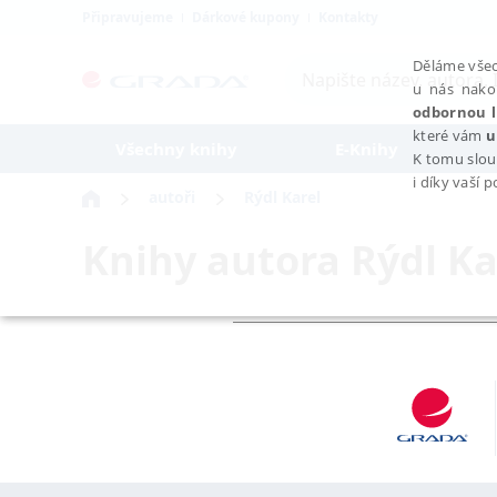
Připravujeme
Dárkové kupony
Kontakty
Děláme všec
u nás nako
odbornou l
které vám
u
Všechny knihy
E-Knihy
K tomu slou
i díky vaší 
autoři
Rýdl Karel
Knihy autora
Rýdl Ka
NEZBYTNÉ
Nezbytně nutné soubory cookie umožňují základní funkce webovýc
Provider /