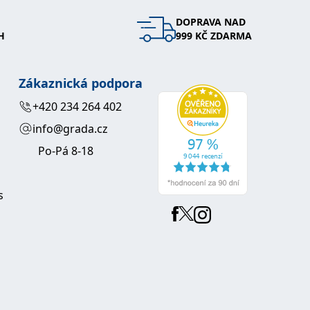
DOPRAVA NAD
 se soubory cookie návštěvníků. Je nutné, aby banner cookie
H
999 KČ ZDARMA
používaný k udržování proměnných relací uživatelů. Obvykle se
obrým příkladem je udržování přihlášeného stavu uživatele
Zákaznická podpora
y bylo možné podávat platné zprávy o používání jejich
+420 234 264 402
info@grada.cz
u.
Po-Pá 8-18
s
Vyprší
Popis
ění správného vzhledu dialogových oken.
1 rok
### Luigisbox???
avštívenou stránku a slouží k počítání a sledování zobrazení
jazyků a zemí
1 rok
u na sociálních médiích. Může také shromažďovat informace o
avštívené stránky.