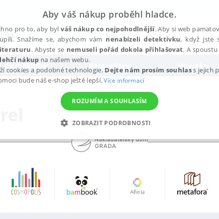
Aby váš nákup proběhl hladce.
hno pro to, aby byl
váš nákup co nejpohodlnější
. Aby si web pamatova
upili. Snažíme se, abychom vám
nenabízeli detektivku
, když jste 
iteraturu
. Abyste se
nemuseli pořád dokola přihlašovat
. A spoustu 
lehčí nákup
na našem webu.
Audioknihy
Bestsellery
Novinky
ží cookies a podobné technologie.
Dejte nám prosím souhlas
s jejich
pomoci bude náš e-shop ještě lepší.
Více informací
ROZUMÍM A SOUHLASÍM
rel
ZOBRAZIT PODROBNOSTI
ANALYTICKÉ
MARKETINGOVÉ
FUNKČNÍ
NEZ
Nezbytné
Analytické
Marketingové
Funkční
Nezařazené soubory
h stránek, jako je přihlášení uživatele a správa účtu. Webové stránky nelze bez nez