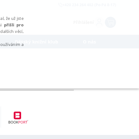
+420 234 264 402 (Po-Pá 8-17)
l, že už jste
Přihlášení
si
přišli pro
dalších věcí,
Dětský knižní klub
O nás
 používáním a
AŘAZENÉ SOUBORY
bytně nutných souborů cookie správně používat.