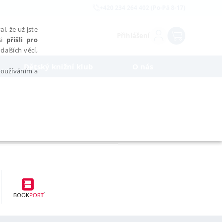
+420 234 264 402 (Po-Pá 8-17)
l, že už jste
Přihlášení
si
přišli pro
dalších věcí,
Dětský knižní klub
O nás
 používáním a
AŘAZENÉ SOUBORY
bytně nutných souborů cookie správně používat.