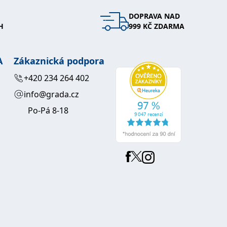
DOPRAVA NAD
 se soubory cookie návštěvníků. Je nutné, aby banner cookie
H
999 KČ ZDARMA
používaný k udržování proměnných relací uživatelů. Obvykle se
obrým příkladem je udržování přihlášeného stavu uživatele
A
Zákaznická podpora
y bylo možné podávat platné zprávy o používání jejich
+420 234 264 402
info@grada.cz
u.
Po-Pá 8-18
Vyprší
Popis
ění správného vzhledu dialogových oken.
1 rok
### Luigisbox???
avštívenou stránku a slouží k počítání a sledování zobrazení
jazyků a zemí
1 rok
u na sociálních médiích. Může také shromažďovat informace o
avštívené stránky.