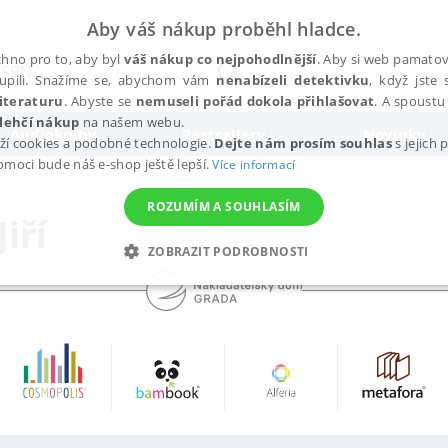
Aby váš nákup proběhl hladce.
hno pro to, aby byl
váš nákup co nejpohodlnější
. Aby si web pamatova
upili. Snažíme se, abychom vám
nenabízeli detektivku
, když jste 
iteraturu
. Abyste se
nemuseli pořád dokola přihlašovat
. A spoustu 
lehčí nákup
na našem webu.
Audioknihy
Bestsellery
Novinky
ží cookies a podobné technologie.
Dejte nám prosím souhlas
s jejich
pomoci bude náš e-shop ještě lepší.
Více informací
ROZUMÍM A SOUHLASÍM
iří
ZOBRAZIT PODROBNOSTI
ANALYTICKÉ
MARKETINGOVÉ
FUNKČNÍ
NEZ
Nezbytné
Analytické
Marketingové
Funkční
Nezařazené soubory
h stránek, jako je přihlášení uživatele a správa účtu. Webové stránky nelze bez nez