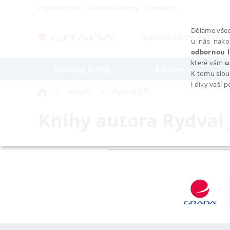
Připravujeme
Dárkové kupony
Kontakty
Děláme všec
u nás nako
odbornou l
které vám
u
Všechny knihy
E-Knihy
K tomu slou
i díky vaší 
autoři
Rydval Jiří
Knihy autora
Rydval J
NEZBYTNÉ
Nezbytně nutné soubory cookie umožňují základní funkce webovýc
Provider /