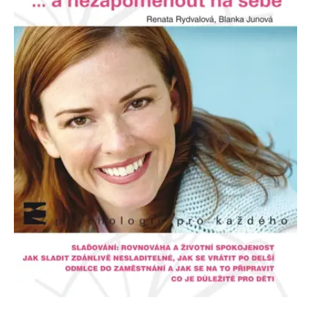
Nezbytné
Analytické
Marketingové
Funkční
Nezařazené soubory
Nezbytně nutné soubory cookie umožňují základní funkce webových
stránek, jako je přihlášení uživatele a správa účtu. Webové stránky nelze
bez nezbytně nutných souborů cookie správně používat.
Provider /
Název
Vyprší
Popis
Doména
CookieScriptConsent
1 měsíc
Tento soubor
CookieScript
cookie
www.grada.cz
používá
služba
Cookie-
Script.com k
zapamatování
předvoleb
souhlasu se
soubory
cookie
návštěvníků.
Je nutné, aby
banner
cookie
Cookie-
Script.com
fungoval