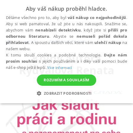
Aby váš nákup proběhl hladce.
Děláme všechno pro to, aby byl
váš nákup co nejpohodlnější
.
Aby si web pamatoval, že už jste u nás nakoupili. Snažíme se,
abychom vám
nenabízeli detektivku
, když jste si
přišli pro
odbornou literaturu
. Abyste se
nemuseli pořád dokola
autoři
Rydvalová Renata
přihlašovat
. A spoustu dalších věcí, které vám
ulehčí nákup
na
našem webu.
Knihy autora
K tomu slouží cookies a podobné technologie.
Dejte nám
prosím souhlas
s jejich používáním a i díky vaší pomoci bude
Rydvalová Renata
náš e-shop ještě lepší.
Více informací
ROZUMÍM A SOUHLASÍM
ZOBRAZIT PODROBNOSTI
NEZBYTNÉ
ANALYTICKÉ
MARKETINGOVÉ
FUNKČNÍ
NEZAŘAZENÉ SOUBORY