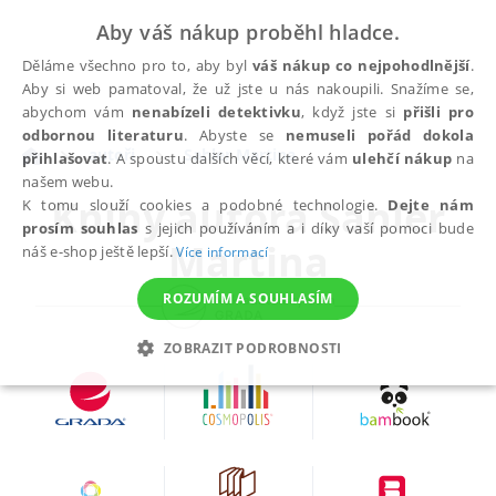
Aby váš nákup proběhl hladce.
Děláme všechno pro to, aby byl
váš nákup co nejpohodlnější
.
Aby si web pamatoval, že už jste u nás nakoupili. Snažíme se,
abychom vám
nenabízeli detektivku
, když jste si
přišli pro
odbornou literaturu
. Abyste se
nemuseli pořád dokola
autoři
Sahler Martina
přihlašovat
. A spoustu dalších věcí, které vám
ulehčí nákup
na
našem webu.
Knihy autora
Sahler
K tomu slouží cookies a podobné technologie.
Dejte nám
prosím souhlas
s jejich používáním a i díky vaší pomoci bude
Martina
náš e-shop ještě lepší.
Více informací
ROZUMÍM A SOUHLASÍM
ZOBRAZIT PODROBNOSTI
NEZBYTNÉ
ANALYTICKÉ
MARKETINGOVÉ
FUNKČNÍ
NEZAŘAZENÉ SOUBORY