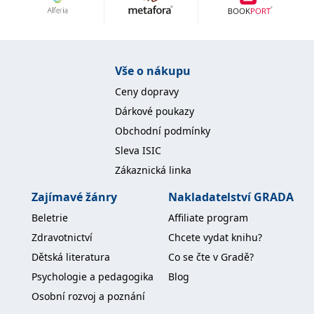
Nezbytné
Analytické
Marketingové
Funkční
Nezařazené soubory
Nezbytně nutné soubory cookie umožňují základní funkce webových
Vše o nákupu
stránek, jako je přihlášení uživatele a správa účtu. Webové stránky nelze
bez nezbytně nutných souborů cookie správně používat.
Ceny dopravy
Provider /
Dárkové poukazy
Název
Vyprší
Popis
Doména
Obchodní podmínky
CookieScriptConsent
1 měsíc
Tento soubor
CookieScript
Sleva ISIC
cookie
www.grada.cz
používá
Zákaznická linka
služba
Cookie-
Script.com k
Zajímavé žánry
Nakladatelství GRADA
zapamatování
předvoleb
Beletrie
Affiliate program
souhlasu se
soubory
Zdravotnictví
Chcete vydat knihu?
cookie
návštěvníků.
Dětská literatura
Co se čte v Gradě?
Je nutné, aby
banner
Psychologie a pedagogika
Blog
cookie
Cookie-
Osobní rozvoj a poznání
Script.com
fungoval