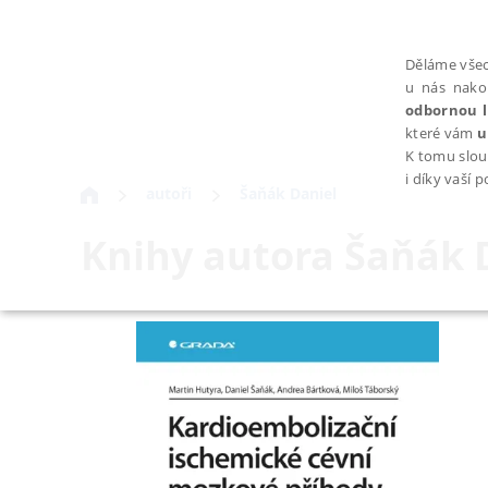
Děláme všec
u nás nako
odbornou l
které vám
u
K tomu slou
i díky vaší 
autoři
Šaňák Daniel
Knihy autora
Šaňák 
NEZBYTNÉ
Nezbytně nutné soubory cookie umožňují základní funkce webovýc
Provider /