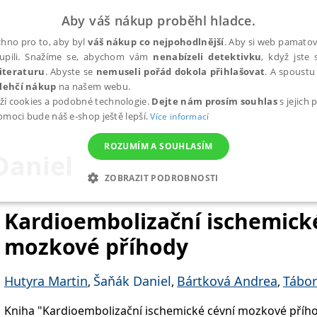
Aby váš nákup proběhl hladce.
hno pro to, aby byl
váš nákup co nejpohodlnější
. Aby si web pamatova
upili. Snažíme se, abychom vám
nenabízeli detektivku
, když jste 
iteraturu
. Abyste se
nemuseli pořád dokola přihlašovat
. A spoustu 
lehčí nákup
na našem webu.
ží cookies a podobné technologie.
Dejte nám prosím souhlas
s jejich
pomoci bude náš e-shop ještě lepší.
Více informací
ROZUMÍM A SOUHLASÍM
Daniel
ZOBRAZIT PODROBNOSTI
ANALYTICKÉ
MARKETINGOVÉ
FUNKČNÍ
NEZ
Kardioembolizační ischemick
mozkové příhody
Nezbytné
Analytické
Marketingové
Funkční
Nezařazené soubory
Hutyra Martin
Šaňák Daniel
Bártková Andrea
Tábor
,
,
,
h stránek, jako je přihlášení uživatele a správa účtu. Webové stránky nelze bez nez
Kniha "Kardioembolizační ischemické cévní mozkové příhod