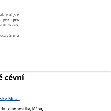
l, že už jste
si
přišli pro
dalších věcí,
 používáním a
AŘAZENÉ SOUBORY
é cévní
ský Miloš
bytně nutných souborů cookie správně používat.
y - diagnostika, léčba,