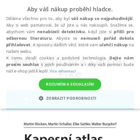
Aby váš nákup proběhl hladce.
Děláme všechno pro to, aby byl
váš nákup co nejpohodlnější
.
Aby si web pamatoval, že už jste u nás nakoupili. Snažíme se,
abychom vám
nenabízeli detektivku
, když jste si
přišli pro
odbornou literaturu
. Abyste se
nemuseli pořád dokola
autoři
Sattler Elke
přihlašovat
. A spoustu dalších věcí, které vám
ulehčí nákup
na
našem webu.
Knihy autora
Sattler
K tomu slouží cookies a podobné technologie.
Dejte nám
prosím souhlas
s jejich používáním a i díky vaší pomoci bude
Elke
náš e-shop ještě lepší.
Více informací
ROZUMÍM A SOUHLASÍM
ZOBRAZIT PODROBNOSTI
NEZBYTNÉ
ANALYTICKÉ
MARKETINGOVÉ
FUNKČNÍ
NEZAŘAZENÉ SOUBORY