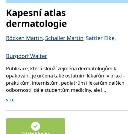
správně.
Kapesní atlas
PHPSESSID
Zavřením
Cookie
PHP.net
prohlížeče
generovaný
www.bambook.cz
aplikacemi
dermatologie
založenými
na jazyce
PHP. Toto je
univerzální
Röcken Martin
Schaller Martin
Sattler Elke
,
,
,
identifikátor
používaný k
udržování
proměnných
Burgdorf Walter
relací
uživatelů.
Obvykle se
Publikace, která slouží zejména dermatologům k
jedná o
náhodně
opakování, je určena také ostatním lékařům v praxi –
vygenerované
číslo, jeho
praktikům, internistům, pediatrům i lékařům dalších
použití může
odborností, dále studentům medicíny, ale i
být specifické
pro daný
zdravotnických škol.
web, ale
více
dobrým
příkladem je
Krátká a precizní definice nemoci je v knize vždy vlevo
udržování
přihlášeného
– vpravo najdete schémata, obrázky nebo fotografie.
stavu
uživatele mezi
Na 190 barevných tabulí.
stránkami.
Tištěná kniha