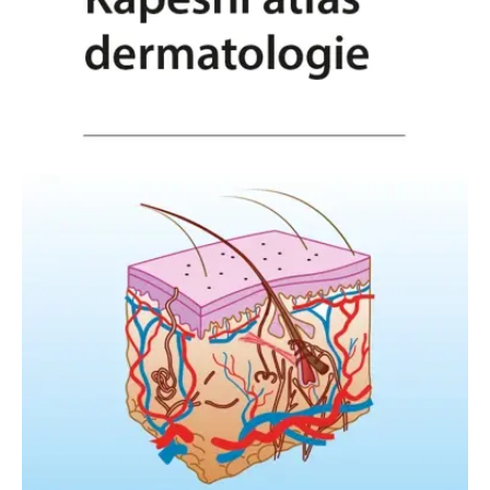
Nezbytné
Analytické
Marketingové
Funkční
Nezařazené soubory
Nezbytně nutné soubory cookie umožňují základní funkce webových
stránek, jako je přihlášení uživatele a správa účtu. Webové stránky nelze
bez nezbytně nutných souborů cookie správně používat.
Provider /
Název
Vyprší
Popis
Doména
CookieScriptConsent
1 měsíc
Tento soubor
CookieScript
cookie
www.grada.cz
používá
služba
Cookie-
Script.com k
zapamatování
předvoleb
souhlasu se
soubory
cookie
návštěvníků.
Je nutné, aby
banner
cookie
Cookie-
Script.com
fungoval