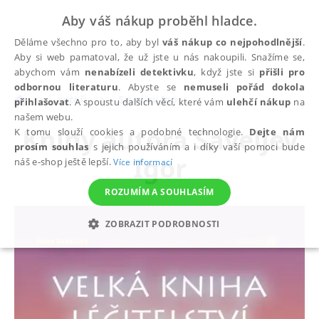
Aby váš nákup proběhl hladce.
Děláme všechno pro to, aby byl
váš nákup co nejpohodlnější
.
Aby si web pamatoval, že už jste u nás nakoupili. Snažíme se,
abychom vám
nenabízeli detektivku
, když jste si
přišli pro
odbornou literaturu
. Abyste se
nemuseli pořád dokola
autoři
Saveljev Igor
přihlašovat
. A spoustu dalších věcí, které vám
ulehčí nákup
na
našem webu.
Knihy autora
Saveljev
K tomu slouží cookies a podobné technologie.
Dejte nám
prosím souhlas
s jejich používáním a i díky vaší pomoci bude
Igor
náš e-shop ještě lepší.
Více informací
ROZUMÍM A SOUHLASÍM
ZOBRAZIT PODROBNOSTI
NEZBYTNÉ
ANALYTICKÉ
MARKETINGOVÉ
FUNKČNÍ
NEZAŘAZENÉ SOUBORY