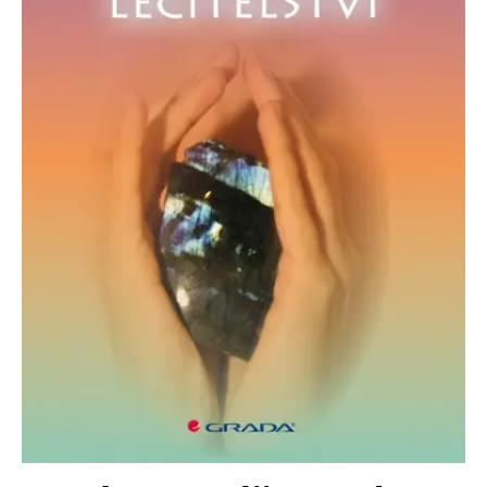
Nezbytné
Analytické
Marketingové
Funkční
Nezařazené soubory
Nezbytně nutné soubory cookie umožňují základní funkce webových
stránek, jako je přihlášení uživatele a správa účtu. Webové stránky nelze
bez nezbytně nutných souborů cookie správně používat.
Provider /
Název
Vyprší
Popis
Doména
CookieScriptConsent
1 měsíc
Tento soubor
CookieScript
cookie
www.grada.cz
používá
služba
Cookie-
Script.com k
zapamatování
předvoleb
souhlasu se
soubory
cookie
návštěvníků.
Je nutné, aby
banner
cookie
Cookie-
Script.com
fungoval