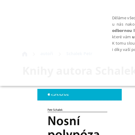
Děláme všec
u nás nako
odbornou l
které vám
u
K tomu slou
i díky vaší 
autoři
Schalek Petr
Knihy autora
Schalek
NEZBYTNÉ
Nezbytně nutné soubory cookie umožňují základní funkce webovýc
Provider /