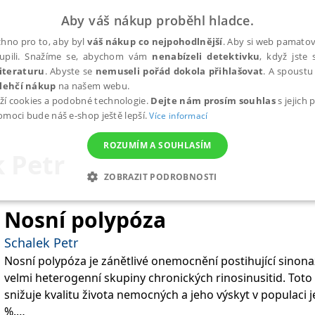
Aby váš nákup proběhl hladce.
hno pro to, aby byl
váš nákup co nejpohodlnější
. Aby si web pamatova
upili. Snažíme se, abychom vám
nenabízeli detektivku
, když jste 
iteraturu
. Abyste se
nemuseli pořád dokola přihlašovat
. A spoustu 
lehčí nákup
na našem webu.
ží cookies a podobné technologie.
Dejte nám prosím souhlas
s jejich
pomoci bude náš e-shop ještě lepší.
Více informací
ROZUMÍM A SOUHLASÍM
 Petr
ZOBRAZIT PODROBNOSTI
ANALYTICKÉ
MARKETINGOVÉ
FUNKČNÍ
NEZ
Nosní polypóza
Schalek Petr
Nosní polypóza je zánětlivé onemocnění postihující sinonazá
Nezbytné
Analytické
Marketingové
Funkční
Nezařazené soubory
velmi heterogenní skupiny chronických rinosinusitid. To
h stránek, jako je přihlášení uživatele a správa účtu. Webové stránky nelze bez nez
snižuje kvalitu života nemocných a jeho výskyt v populaci 
%.