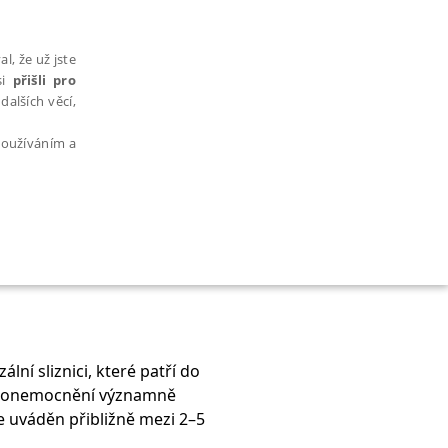
l, že už jste
si
přišli pro
dalších věcí,
 používáním a
AŘAZENÉ SOUBORY
lní sliznici, které patří do
to onemocnění významně
bytně nutných souborů cookie správně používat.
je uváděn přibližně mezi 2–5