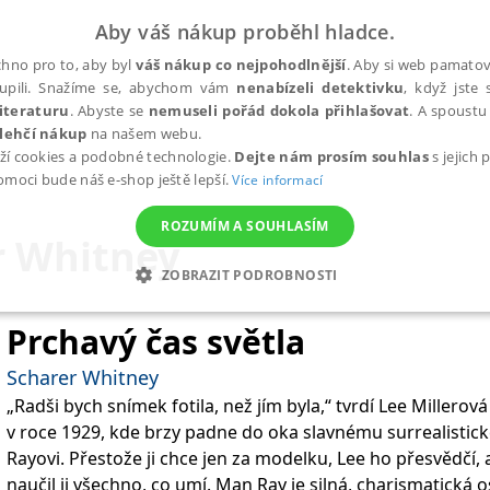
Aby váš nákup proběhl hladce.
hno pro to, aby byl
váš nákup co nejpohodlnější
. Aby si web pamatova
upili. Snažíme se, abychom vám
nenabízeli detektivku
, když jste 
iteraturu
. Abyste se
nemuseli pořád dokola přihlašovat
. A spoustu 
lehčí nákup
na našem webu.
ží cookies a podobné technologie.
Dejte nám prosím souhlas
s jejich
pomoci bude náš e-shop ještě lepší.
Více informací
ROZUMÍM A SOUHLASÍM
r Whitney
ZOBRAZIT PODROBNOSTI
ANALYTICKÉ
MARKETINGOVÉ
FUNKČNÍ
NEZ
Prchavý čas světla
Scharer Whitney
„Radši bych snímek fotila, než jím byla,“ tvrdí Lee Millero
Nezbytné
Analytické
Marketingové
Funkční
Nezařazené soubory
v roce 1929, kde brzy padne do oka slavnému surrealisti
h stránek, jako je přihlášení uživatele a správa účtu. Webové stránky nelze bez nez
Rayovi. Přestože ji chce jen za modelku, Lee ho přesvědčí, ab
naučil ji všechno, co umí. Man Ray je silná, charismatick