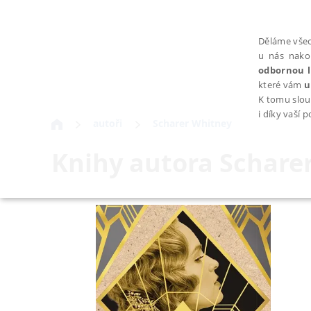
Děláme všec
u nás nako
odbornou l
které vám
u
K tomu slou
i díky vaší 
autoři
Scharer Whitney
Knihy autora
Schare
NEZBYTNÉ
Nezbytně nutné soubory cookie umožňují základní funkce webovýc
Provider /