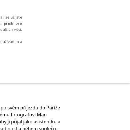
l, že už jste
si
přišli pro
dalších věcí,
 používáním a
AŘAZENÉ SOUBORY
vá po svém příjezdu do Paříže
ckému fotografovi Man
bytně nutných souborů cookie správně používat.
y ji přijal jako asistentku a
á osobnost a během společné