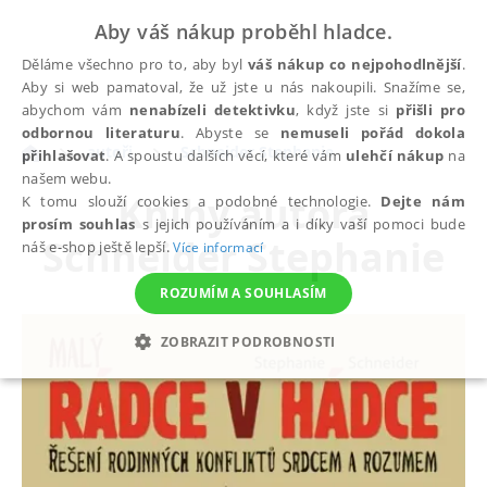
Aby váš nákup proběhl hladce.
Děláme všechno pro to, aby byl
váš nákup co nejpohodlnější
.
Aby si web pamatoval, že už jste u nás nakoupili. Snažíme se,
abychom vám
nenabízeli detektivku
, když jste si
přišli pro
odbornou literaturu
. Abyste se
nemuseli pořád dokola
autoři
Schneider Stephanie
přihlašovat
. A spoustu dalších věcí, které vám
ulehčí nákup
na
našem webu.
Knihy autora
K tomu slouží cookies a podobné technologie.
Dejte nám
prosím souhlas
s jejich používáním a i díky vaší pomoci bude
Schneider Stephanie
náš e-shop ještě lepší.
Více informací
ROZUMÍM A SOUHLASÍM
ZOBRAZIT PODROBNOSTI
NEZBYTNÉ
ANALYTICKÉ
MARKETINGOVÉ
FUNKČNÍ
NEZAŘAZENÉ SOUBORY